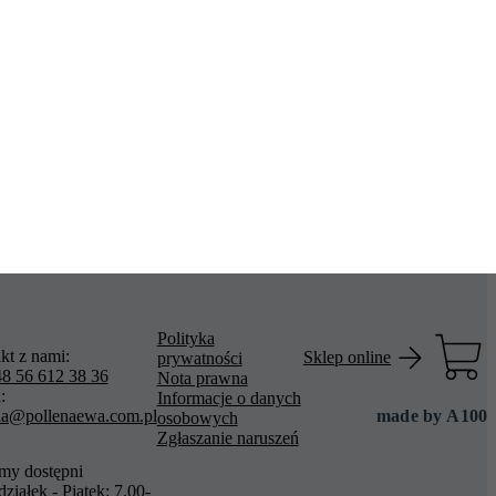
Polityka
kt z nami:
Sklep online
prywatności
8 56 612 38 36
Nota prawna
:
Informacje o danych
na@pollenaewa.com.pl
made by
A100
osobowych
Zgłaszanie naruszeń
śmy dostępni
ziałek - Piątek: 7.00-