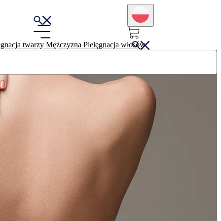
ęgnacja twarzy
Mężczyzna
Pielęgnacja włosów