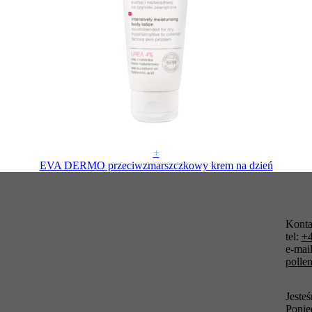
+
EVA DERMO przeciwzmarszczkowy krem na dzień
Konta
tel:
+4
e-mail
polle
Jeste
Ponied