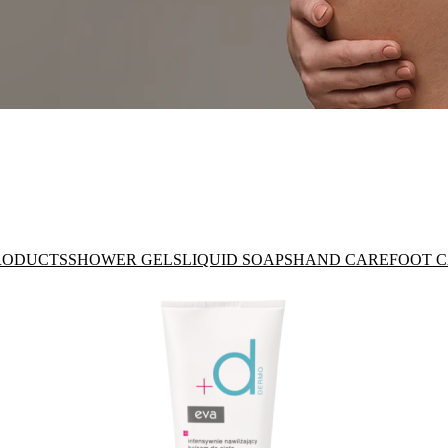
RODUCTS
SHOWER GELS
LIQUID SOAPS
HAND CARE
FOOT 