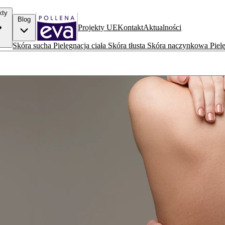
kty
Blog
Projekty UE
Kontakt
Aktualności
Skóra sucha
Pielęgnacja ciała
Skóra tłusta
Skóra naczynkowa
Piel