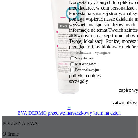
Korzystamy z danych lub plików c
przeglądarce, w celu personalizac
korzystania z naszej strony, analiz
pomaga wspierać nasze działania 
wyświetlania spersonalizowanych 
informacje na temat Twoich zaint
aktywność na naszej stronie lub w 
Twojej lokalizacji. Poniżej możesz
przeglądarki, by blokować niektóre 
Techniczne - wymagane
Statystyczne
Marketingowe
Personalizacyjne
polityka cookies
szczegóły
zapisz w
zatwierdź w
+
EVA DERMO przeciwzmarszczkowy krem na dzień
POLLENA-EWA
O firmie