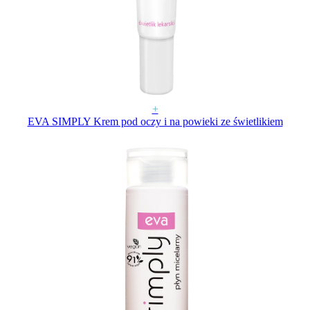
+
EVA SIMPLY Krem pod oczy i na powieki ze świetlikiem