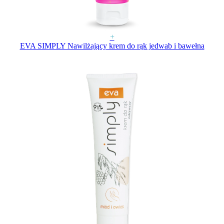
+
EVA SIMPLY Nawilżający krem do rąk jedwab i bawełna