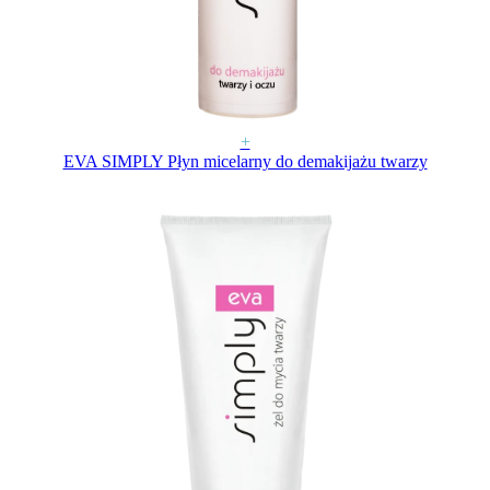
+
EVA SIMPLY Płyn micelarny do demakijażu twarzy