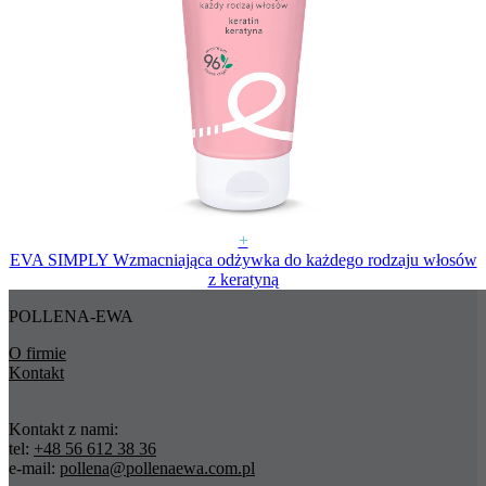
+
EVA SIMPLY Wzmacniająca odżywka do każdego rodzaju włosów
z keratyną
POLLENA-EWA
O firmie
Kontakt
Kontakt z nami:
tel:
+48 56 612 38 36
e-mail:
pollena@pollenaewa.com.pl