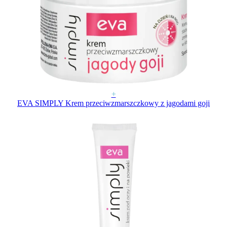
+
EVA SIMPLY Krem przeciwzmarszczkowy z jagodami goji