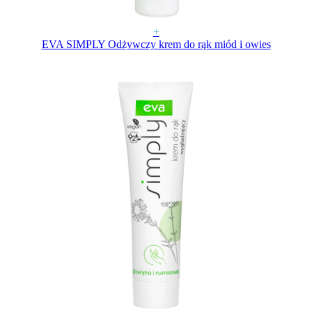
+
EVA SIMPLY Odżywczy krem do rąk miód i owies