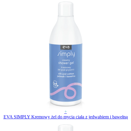
+
EVA SIMPLY Kremowy żel do mycia ciała z jedwabiem i bawełną