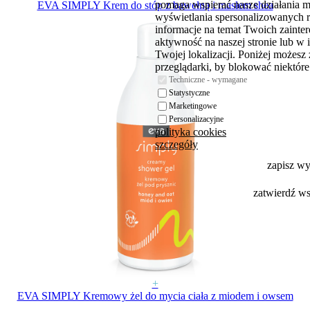
pomaga wspierać nasze działania 
EVA SIMPLY Krem do stóp z bawełną i masłem shea
wyświetlania spersonalizowanych 
informacje na temat Twoich zaint
aktywność na naszej stronie lub w 
Twojej lokalizacji. Poniżej możesz
przeglądarki, by blokować niektóre 
Techniczne - wymagane
Statystyczne
Marketingowe
Personalizacyjne
polityka cookies
szczegóły
zapisz w
zatwierdź w
+
EVA SIMPLY Kremowy żel do mycia ciała z miodem i owsem