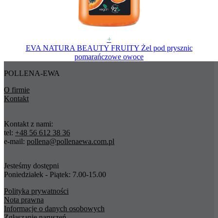
+
EVA NATURA BEAUTY FRUITY Żel pod prysznic
pomarańczowe owoce
POLLENA-EWA
O firmie
Kontakt
Kontakt z nami:
tel:
+48 56 612 38 36
e-mail:
pollena@pollenaewa.com.pl
Jesteśmy dostępni
Poniedziałek - Piątek: 7.00-15.00
Polityka prywatności
Nota prawna
Informacje o danych osobowych
Zgłaszanie naruszeń