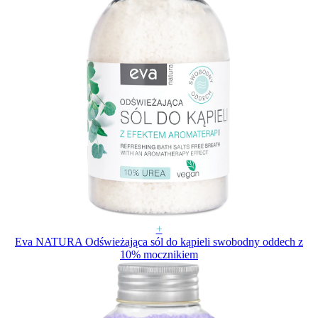
+
Eva NATURA Odświeżająca sól do kąpieli swobodny oddech z
10% mocznikiem