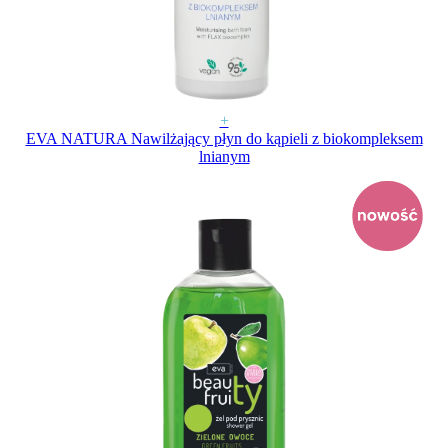
+
EVA NATURA Nawilżający płyn do kąpieli z biokompleksem
lnianym