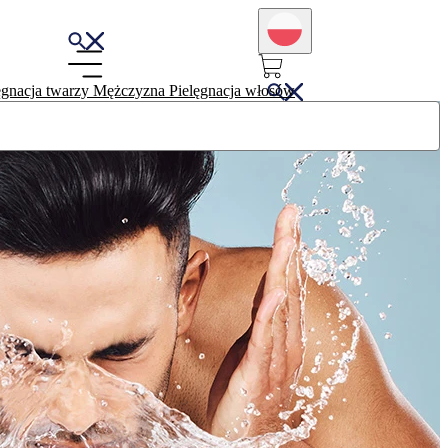
ęgnacja twarzy
Mężczyzna
Pielęgnacja włosów