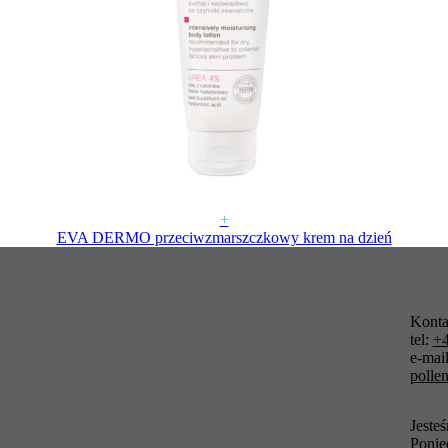
+
EVA DERMO przeciwzmarszczkowy krem na dzień
Konta
tel:
+4
e-mail
polle
Jeste
Ponied