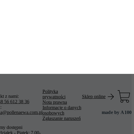
Polityka
kt z nami:
Sklep online
prywatności
8 56 612 38 36
Nota prawna
:
Informacje o danych
na@pollenaewa.com.pl
made by
A100
osobowych
Zgłaszanie naruszeń
śmy dostępni
ziałek - Piątek: 7.00-