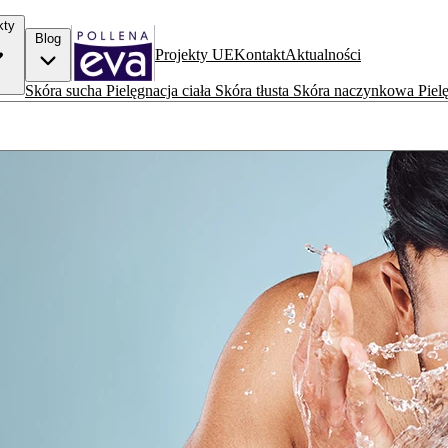
kty
Blog
Projekty UE
Kontakt
Aktualności
Skóra sucha
Pielęgnacja ciała
Skóra tłusta
Skóra naczynkowa
Piel