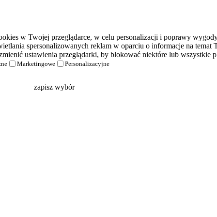
kies w Twojej przeglądarce, w celu personalizacji i poprawy wygody k
etlania spersonalizowanych reklam w oparciu o informacje na temat T
zmienić ustawienia przeglądarki, by blokować niektóre lub wszystkie pl
zne
Marketingowe
Personalizacyjne
zapisz wybór