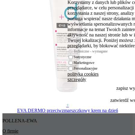
Korzystamy z danych lub plików c
przeglądarce, w celu personalizac
korzystania z naszej strony, analiz
pomaga wspierać nasze działania 
wyświetlania spersonalizowanych 
informacje na temat Twoich zaint
aktywność na naszej stronie lub w 
Twojej lokalizacji. Poniżej możesz
przeglądarki, by blokować niektóre 
Techniczne - wymagane
Statystyczne
Marketingowe
Personalizacyjne
polityka cookies
szczegóły
zapisz w
zatwierdź w
+
EVA DERMO przeciwzmarszczkowy krem na dzień
POLLENA-EWA
O firmie