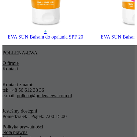
+
EVA SUN Balsam do opalania SPF 20
EVA SUN Balsam 
POLLENA-EWA
O firmie
Kontakt
Kontakt z nami:
tel:
+48 56 612 38 36
e-mail:
pollena@pollenaewa.com.pl
Jesteśmy dostępni
Poniedziałek - Piątek: 7.00-15.00
Polityka prywatności
Nota prawna