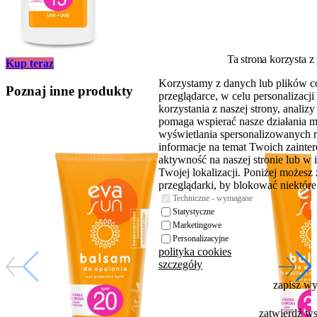
Ta strona korzysta z
Kup teraz
Korzystamy z danych lub plików c
Poznaj inne produkty
przeglądarce, w celu personalizac
korzystania z naszej strony, analiz
pomaga wspierać nasze działania 
wyświetlania spersonalizowanych 
informacje na temat Twoich zaint
aktywność na naszej stronie lub w 
Twojej lokalizacji. Poniżej możesz
przeglądarki, by blokować niektóre 
Techniczne - wymagane
Statystyczne
Marketingowe
Personalizacyjne
polityka cookies
szczegóły
zapisz w
zatwierdź w