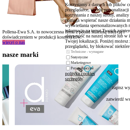
Korzystamy z danych lub plików c
przeglądarce, w celu personalizac
korzystania z naszej strony, analiz
pomaga wspierać nasze działania 
wyświetlania spersonalizowanych 
informacje na temat Twoich zaint
Pollena-Ewa S.A. to nowoczesna firma z ponad stuletnią tradycją i
aktywność na naszej stronie lub w 
doświadczeniem w produkcji kosmetyków.
Twojej lokalizacji. Poniżej możesz
więcej
o nas
przeglądarki, by blokować niektóre 
Techniczne - wymagane
nasze marki
Statystyczne
Marketingowe
Personalizacyjne
polityka cookies
szczegóły
zapisz w
zatwierdź w