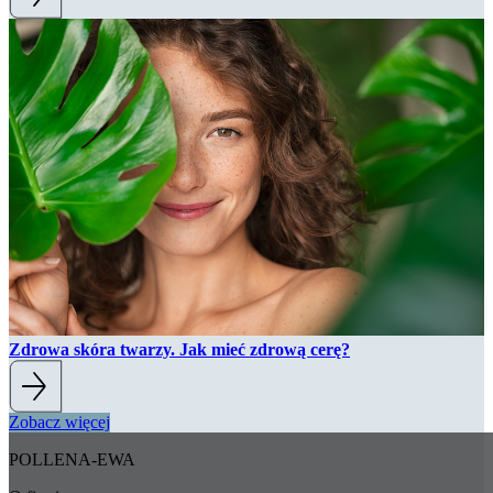
Zdrowa skóra twarzy. Jak mieć zdrową cerę?
Zobacz
więcej
POLLENA-EWA