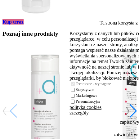
Kup teraz
Ta strona korzysta z
Poznaj inne produkty
Korzystamy z danych lub plików c
przeglądarce, w celu personalizac
korzystania z naszej strony, analiz
pomaga wspierać nasze działania 
wyświetlania spersonalizowanych 
informacje na temat Twoich zaint
aktywność na naszej stronie lub w 
Twojej lokalizacji. Poniżej możesz
przeglądarki, by blokować niektóre 
Techniczne - wymagane
Statystyczne
Marketingowe
Personalizacyjne
polityka cookies
szczegóły
zapisz w
zatwierdź w