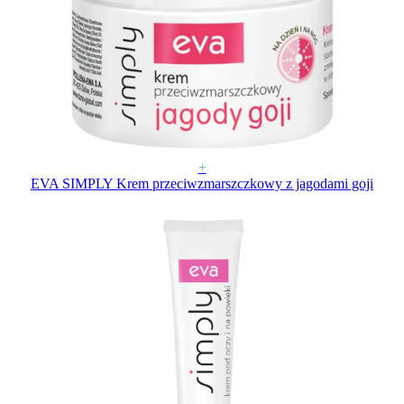
+
EVA SIMPLY Krem przeciwzmarszczkowy z jagodami goji