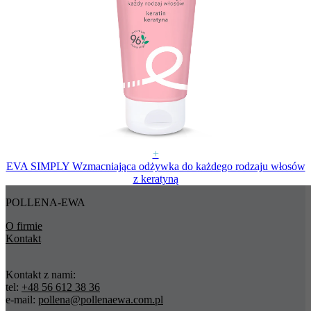
+
EVA SIMPLY Wzmacniająca odżywka do każdego rodzaju włosów
z keratyną
POLLENA-EWA
O firmie
Kontakt
Kontakt z nami:
tel:
+48 56 612 38 36
e-mail:
pollena@pollenaewa.com.pl