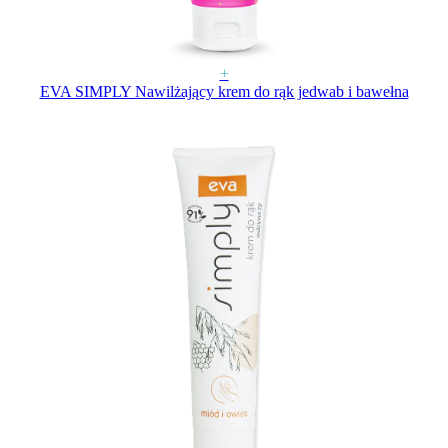
+
EVA SIMPLY Nawilżający krem do rąk jedwab i bawełna