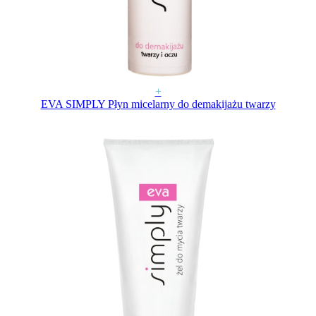
+
EVA SIMPLY Płyn micelarny do demakijażu twarzy