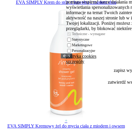
pomaga wspierać nasze działania 
EVA SIMPLY Krem do stóp z bawełną i masłem shea
wyświetlania spersonalizowanych 
informacje na temat Twoich zaint
aktywność na naszej stronie lub w 
Twojej lokalizacji. Poniżej możesz
przeglądarki, by blokować niektóre 
Techniczne - wymagane
Statystyczne
Marketingowe
Personalizacyjne
polityka cookies
szczegóły
zapisz w
zatwierdź w
+
EVA SIMPLY Kremowy żel do mycia ciała z miodem i owsem