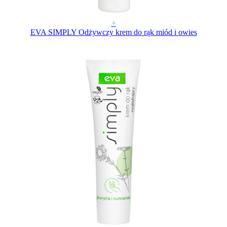
+
EVA SIMPLY Odżywczy krem do rąk miód i owies