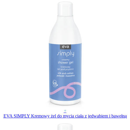
+
EVA SIMPLY Kremowy żel do mycia ciała z jedwabiem i bawełną