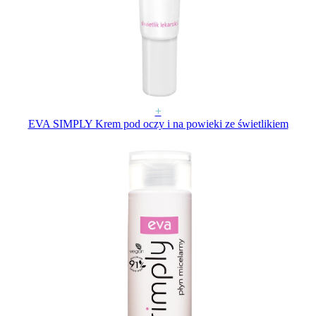
+
EVA SIMPLY Krem pod oczy i na powieki ze świetlikiem