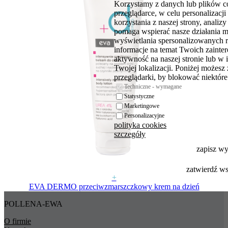
Korzystamy z danych lub plików c
przeglądarce, w celu personalizac
korzystania z naszej strony, analiz
pomaga wspierać nasze działania 
wyświetlania spersonalizowanych 
informacje na temat Twoich zaint
aktywność na naszej stronie lub w 
Twojej lokalizacji. Poniżej możesz
przeglądarki, by blokować niektóre 
Techniczne - wymagane
Statystyczne
Marketingowe
Personalizacyjne
polityka cookies
szczegóły
zapisz w
zatwierdź w
+
EVA DERMO przeciwzmarszczkowy krem na dzień
POLLENA-EWA
O firmie