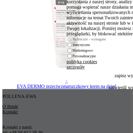
korzystania z naszej strony, analiz
pomaga wspierać nasze działania 
wyświetlania spersonalizowanych 
informacje na temat Twoich zaint
aktywność na naszej stronie lub w 
Twojej lokalizacji. Poniżej możesz
przeglądarki, by blokować niektóre 
Techniczne - wymagane
Statystyczne
Marketingowe
Personalizacyjne
polityka cookies
szczegóły
zapisz w
+
EVA DERMO przeciwzmarszczkowy krem na dzień
zatwierdź w
POLLENA-EWA
O firmie
Kontakt
Kontakt z nami:
tel:
+48 56 612 38 36