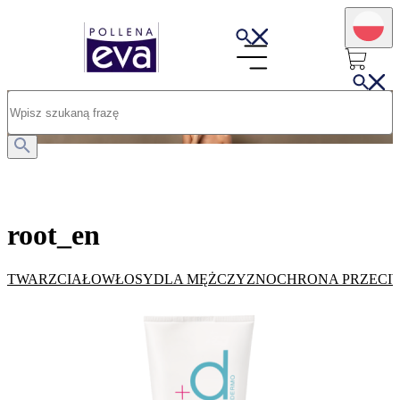
root_en
root_en
TWARZ
CIAŁO
WŁOSY
DLA MĘŻCZYZN
OCHRONA PRZECI