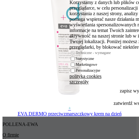
Korzystamy z danych lub plików c
przeglądarce, w celu personalizac
korzystania z naszej strony, analiz
pomaga wspierać nasze działania 
wyświetlania spersonalizowanych 
informacje na temat Twoich zaint
aktywność na naszej stronie lub w 
Twojej lokalizacji. Poniżej możesz
przeglądarki, by blokować niektóre 
Techniczne - wymagane
Statystyczne
Marketingowe
Personalizacyjne
polityka cookies
szczegóły
zapisz w
zatwierdź w
+
EVA DERMO przeciwzmarszczkowy krem na dzień
POLLENA-EWA
O firmie