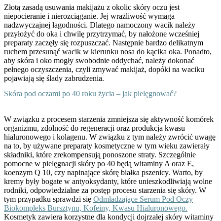
Złotą zasadą usuwania makijażu z okolic skóry oczu jest
niepocieranie i nierozciąganie. Jej wrażliwość wymaga
nadzwyczajnej łagodności. Dlatego namoczony wacik należy
przyłożyć do oka i chwilę przytrzymać, by nałożone wcześniej
preparaty zaczęły się rozpuszczać. Następnie bardzo delikatnym
ruchem przesunąć wacik w kierunku nosa do kącika oka. Ponadto,
aby skóra i oko mogły swobodnie oddychać, należy dokonać
pełnego oczyszczenia, czyli zmywać makijaż, dopóki na waciku
pojawiają się ślady zabrudzenia.
Skóra pod oczami po 40 roku życia – jak pielęgnować?
W związku z procesem starzenia zmniejsza się aktywność komórek
organizmu, zdolność do regeneracji oraz produkcja kwasu
hialuronowego i kolagenu. W związku z tym należy zwrócić uwagę
na to, by używane preparaty kosmetyczne w tym wieku zawierały
składniki, które zrekompensują ponoszone straty. Szczególnie
pomocne w pielęgnacji skóry po 40 będą witaminy A oraz E,
koenzym Q 10, czy napinające skórę białka pszenicy. Warto, by
kremy były bogate w antyoksydanty, które unieszkodliwiają wolne
rodniki, odpowiedzialne za postęp procesu starzenia się skóry. W
tym przypadku sprawdzi się
Odmładzające Serum Pod Oczy
Biokompleks Bursztynu, Kofeiny, Kwasu Hialuronowego.
Kosmetyk zawiera korzystne dla kondycji dojrzałej skóry witaminy