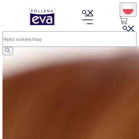
Opublikowano: 16.07.2025
Skóra pod oczami - jak ją wzmocnić i pielęgnować?