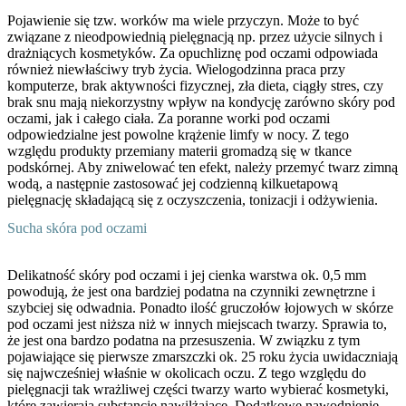
Pojawienie się tzw. worków ma wiele przyczyn. Może to być
związane z nieodpowiednią pielęgnacją np. przez użycie silnych i
drażniących kosmetyków. Za opuchliznę pod oczami odpowiada
również niewłaściwy tryb życia. Wielogodzinna praca przy
komputerze, brak aktywności fizycznej, zła dieta, ciągły stres, czy
brak snu mają niekorzystny wpływ na kondycję zarówno skóry pod
oczami, jak i całego ciała. Za poranne worki pod oczami
odpowiedzialne jest powolne krążenie limfy w nocy. Z tego
względu produkty przemiany materii gromadzą się w tkance
podskórnej. Aby zniwelować ten efekt, należy przemyć twarz zimną
wodą, a następnie zastosować jej codzienną kilkuetapową
pielęgnację składającą się z oczyszczenia, tonizacji i odżywienia.
Sucha skóra pod oczami
Delikatność skóry pod oczami i jej cienka warstwa ok. 0,5 mm
powodują, że jest ona bardziej podatna na czynniki zewnętrzne i
szybciej się odwadnia. Ponadto ilość gruczołów łojowych w skórze
pod oczami jest niższa niż w innych miejscach twarzy. Sprawia to,
że jest ona bardzo podatna na przesuszenia. W związku z tym
pojawiające się pierwsze zmarszczki ok. 25 roku życia uwidaczniają
się najwcześniej właśnie w okolicach oczu. Z tego względu do
pielęgnacji tak wrażliwej części twarzy warto wybierać kosmetyki,
które zawierają substancje nawilżające. Dodatkowe nawodnienie