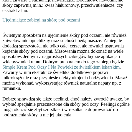
skóry zapewnią m.in.: kwas hialuronowy, przeciwutleniacze, czy
ekstrakt z lnu.
Ujędrniające zabiegi na skórę pod oczami
Świetnym sposobem na ujędrnienie skóry pod oczami, ale również
zniwelowanie opuchlizny oraz suchości będą masaże. Zabiegi te
dodadzą sprężystości nie tylko całej cerze, ale również usprawnią
krążenie skóry pod oczami. Masowania można dokonać na wiele
sposobów. Jednym z najprostszych zabiegów będzie aplikacja i
wklepywanie kremu. Dobrym preparatem do tego zabiegu będzie
Simple Krem Pod Oczy I Na Powieki ze świetlikiem lekarskim
.
Zawarty w nim ekstrakt ze świetlika dodatkowo poprawi
mikrokrążenie oraz przyniesie efekty ukojenia i odżywienia. Masaż
można wykonać, wykorzystując również naturalne napary np. z
rumianku.
Dobrze sprawdzą się także peelingi, choć należy zwrócić uwagę, by
wybrać specjalnie przeznaczone dla skóry pod oczy. Peelingi ogólne
mogą okazać się zbyt szorstkie i w rezultacie doprowadzić do
podrażnienia skóry, a nie jej ukojenia.