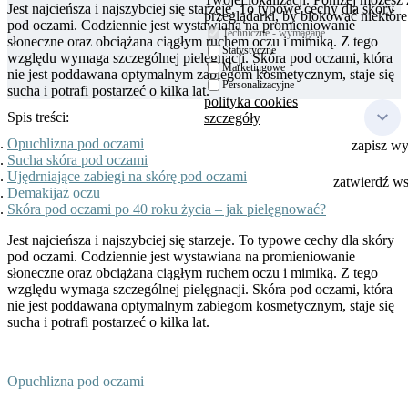
Jest najcieńsza i najszybciej się starzeje. To typowe cechy dla skóry
przeglądarki, by blokować niektóre 
pod oczami. Codziennie jest wystawiana na promieniowanie
Techniczne - wymagane
słoneczne oraz obciążana ciągłym ruchem oczu i mimiką. Z tego
Statystyczne
względu wymaga szczególnej pielęgnacji. Skóra pod oczami, która
Marketingowe
nie jest poddawana optymalnym zabiegom kosmetycznym, staje się
Personalizacyjne
sucha i potrafi postarzeć o kilka lat.
polityka cookies
Spis treści:
szczegóły
Opuchlizna pod oczami
zapisz w
Sucha skóra pod oczami
Ujędrniające zabiegi na skórę pod oczami
zatwierdź w
Demakijaż oczu
Skóra pod oczami po 40 roku życia – jak pielęgnować?
Jest najcieńsza i najszybciej się starzeje. To typowe cechy dla skóry
pod oczami. Codziennie jest wystawiana na promieniowanie
słoneczne oraz obciążana ciągłym ruchem oczu i mimiką. Z tego
względu wymaga szczególnej pielęgnacji. Skóra pod oczami, która
nie jest poddawana optymalnym zabiegom kosmetycznym, staje się
sucha i potrafi postarzeć o kilka lat.
Opuchlizna pod oczami