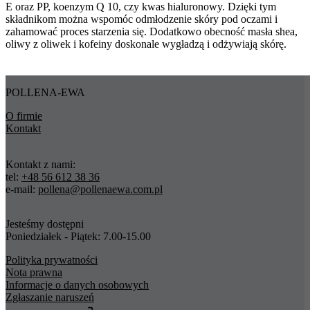
E oraz PP, koenzym Q 10, czy kwas hialuronowy. Dzięki tym
składnikom można wspomóc odmłodzenie skóry pod oczami i
zahamować proces starzenia się. Dodatkowo obecność masła shea,
oliwy z oliwek i kofeiny doskonale wygładzą i odżywiają skórę.
POLLENA-EWA
O firmie
Kontakt
Kontakt z nami:
tel:
+48 56 612 38 36
e-mail:
pollena@pollenaewa.com.pl
Jesteśmy dostępni
Poniedziałek - Piątek: 7.00-15.00
Polityka prywatności
Nota prawna
Informacje o danych osobowych
Zgłaszanie naruszeń