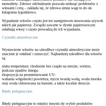
monodiety. Zdrowe odchudzanie pozwala uniknąć problemów z
włosami i cerą – zakłada się, że zdrowa utrata wagi to do ok.
kilograma tygodniowo.
Wypadanie włosów często jest też następstwem stosowania używek
takich jak papierosy. Związki zawarte w dymie papierosowym
osłabiają włosy i często prowadzą do ich wypadania.
Czynniki atmosferyczne
Wystawienie włosów na szkodliwe czynniki atmosferyczne może
znacznie je osłabiać i zniszczyć.
Najbardziej szkodliwe dla włosów
są:
niska temperatura: chodzenie bez czapki na mrozie, wietrze,
podczas opadów śniegu;
ekspozycja na promieniowanie UV;
wahania wilgotności powietrza, mycie twardą wodą, woda morska
oraz woda chlorowana na basenie, a także kwaśne deszcze.
Błędy pielęgnacyjne
Błędy pielęgnacyjne to między innymi zły wybór produktów