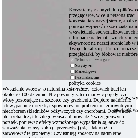
Korzystamy z danych lub plików c
przeglądarce, w celu personalizac
korzystania z naszej strony, analiz
pomaga wspierać nasze działania 
wyświetlania spersonalizowanych 
informacje na temat Twoich zaint
aktywność na naszej stronie lub w 
Twojej lokalizacji. Poniżej możesz
przeglądarki, by blokować niektóre 
Techniczne - wymagane
Statystyczne
Marketingowe
Personalizacyjne
polityka cookies
szczegóły
Wypadanie włosów to naturalna kolej rzeczy, człowiek traci ich
około 50-100 dziennie. Nie powinny zatem martwić pojedyncze
zapisz w
włosy pozostające na szczotce czy grzebieniu. Dopiero nadmierne
ich wypadanie może być spowodowane problemami zdrowotnymi –
zatwierdź w
­niedoborem składników odżywczych czy chorobami. Oczywiście
nie trzeba liczyć każdego włosa ani prowadzić szczegółowych
notatek, ponieważ efekty wzmożonego wypadania są łatwe do
zauważenia: włosy słabną i przerzedzają się. Jak można
zniwelować te problemy? Czy istnieją sposoby na nadmierne