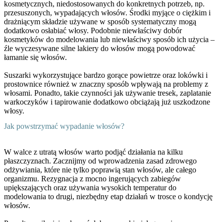
kosmetycznych, niedostosowanych do konkretnych potrzeb, np.
przesuszonych, wypadających włosów. Ś
rodki myjące o ciężkim i
drażniącym składzie
używane w sposób systematyczny mogą
dodatkowo osłabiać włosy. Podobnie niewłaściwy dobór
kosmetyków do modelowania lub niewłaściwy sposób ich użycia –
źle wyczesywane silne lakiery do włosów mogą powodować
łamanie się włosów.
Suszarki wykorzystujące bardzo gorące powietrze oraz lokówki i
prostownice również w znaczny sposób wpływają na problemy z
włosami. Ponadto, takie czynności jak używanie tresek, zaplatanie
warkoczyków i tapirowanie dodatkowo obciążają już uszkodzone
włosy.
Jak powstrzymać wypadanie włosów?
W walce z utratą włosów warto podjąć działania na kilku
płaszczyznach. Zacznijmy od wprowadzenia
zasad zdrowego
odżywiania,
które nie tylko poprawią stan włosów, ale całego
organizmu. Rezygnacja z mocno ingerujących zabiegów
upiększających oraz używania wysokich temperatur do
modelowania to drugi, niezbędny etap działań w trosce o kondycję
włosów.