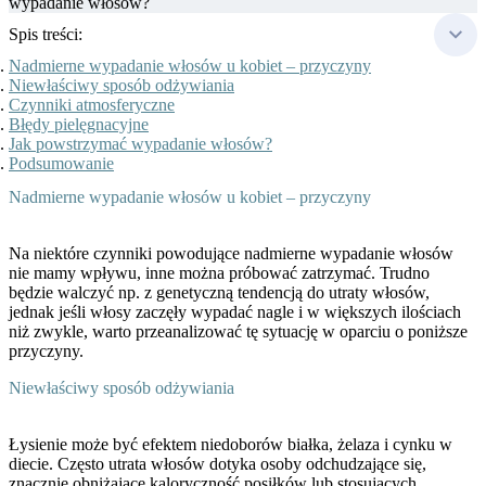
wypadanie włosów?
Spis treści:
Nadmierne wypadanie włosów u kobiet – przyczyny
Niewłaściwy sposób odżywiania
Czynniki atmosferyczne
Błędy pielęgnacyjne
Jak powstrzymać wypadanie włosów?
Podsumowanie
Nadmierne wypadanie włosów u kobiet – przyczyny
Na niektóre czynniki powodujące nadmierne wypadanie włosów
nie mamy wpływu, inne można próbować zatrzymać. Trudno
będzie walczyć np. z genetyczną tendencją do utraty włosów,
jednak jeśli włosy zaczęły wypadać nagle i w większych ilościach
niż zwykle, warto przeanalizować tę sytuację w oparciu o poniższe
przyczyny.
Niewłaściwy sposób odżywiania
Łysienie może być efektem niedoborów białka, żelaza i cynku w
diecie. Często
utrata włosów dotyka osoby odchudzające się
,
znacznie obniżające kaloryczność posiłków lub stosujących