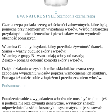
+
EVA NATURE STYLE Szampon z czarną rzepą
Czarna rzepa posiada szereg właściwości zdrowotnych, które będą
pomocne przy nadmiernym wypadaniu włosów. Wśród najbardziej
przydatnych makroelementów i pierwiastków warto wymienić
obecność poniższych:
Witamina C
– antyoksydant, który przedłuża żywotność tkanek,
Siarka
– ważny budulec skóry i włosów;
Witaminy z grupy B
–wzmacniają włosy od nasady;
Żelazo
– pomaga dotlenić komórki skóry i włosów.
Dzięki działaniu wszystkich mikroskładników czarna rzepa
zapobiega wypadaniu włosów poprzez wzmocnienie ich struktury.
Pomaga też radzić sobie z łupieżem i przetłuszczeniem włosów.
Podsumowanie
Poradzenie sobie z wypadaniem włosów nie musi być trudne – jeśli
u podłoża nie leżą czynniki genetyczne, wystarczy znaleźć
odpowiednie dla siebie kosmetyki i systematycznie je stosować.