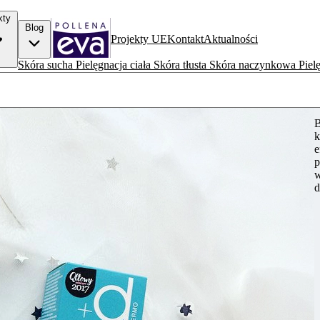
kty
Blog
Projekty UE
Kontakt
Aktualności
Skóra sucha
Pielęgnacja ciała
Skóra tłusta
Skóra naczynkowa
Piel
B
k
e
p
w
d