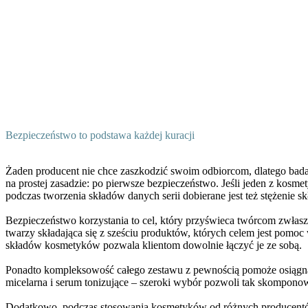
Bezpieczeństwo to podstawa każdej kuracji
Żaden producent nie chce zaszkodzić swoim odbiorcom, dlatego ba
na prostej zasadzie: po pierwsze bezpieczeństwo. Jeśli jeden z kosme
podczas tworzenia składów danych serii dobierane jest też stężeni
Bezpieczeństwo korzystania to cel, który przyświeca twórcom zwła
twarzy składająca się z sześciu produktów, których celem jest pomo
składów kosmetyków pozwala klientom dowolnie łączyć je ze sobą.
Ponadto kompleksowość całego zestawu z pewnością pomoże osiągnąć n
micelarna i serum tonizujące – szeroki wybór pozwoli tak skomponow
Dodatkowo, podczas stosowania kosmetyków od różnych producentów c