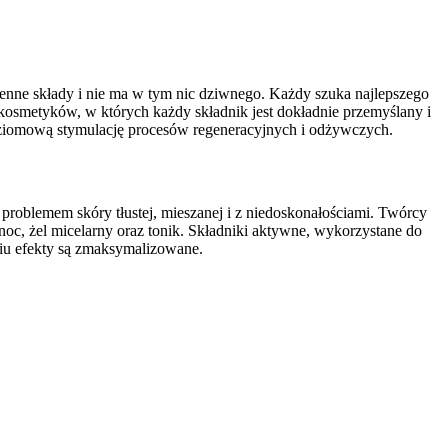
enne składy i nie ma w tym nic dziwnego. Każdy szuka najlepszego
 kosmetyków, w których każdy składnik jest dokładnie przemyślany i
oziomową stymulację procesów regeneracyjnych i odżywczych.
 problemem skóry tłustej, mieszanej i z niedoskonałościami. Twórcy
 noc, żel micelarny oraz tonik. Składniki aktywne, wykorzystane do
niu efekty są zmaksymalizowane.