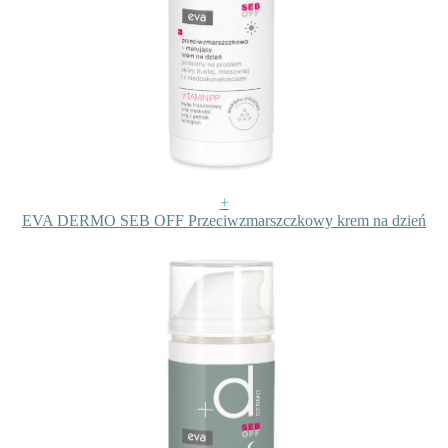
+
EVA DERMO SEB OFF Przeciwzmarszczkowy krem na dzień