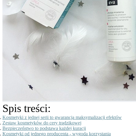
Spis treści:
Kosmetyki z jednej serii to gwarancja maksymalizacji efektów
Zestaw kosmetyków do cery trądzikowej
Bezpieczeństwo to podstawa każdej kuracji
Kosmetyki od jednego producenta - wygoda korzystania