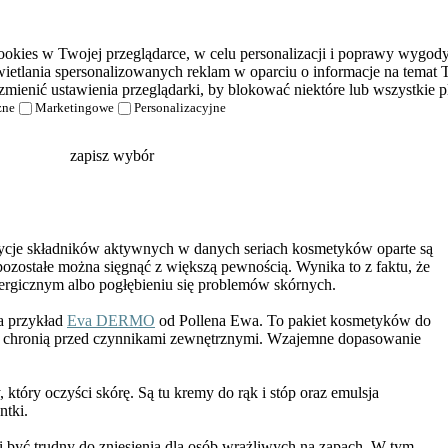
kies w Twojej przeglądarce, w celu personalizacji i poprawy wygody k
etlania spersonalizowanych reklam w oparciu o informacje na temat T
zmienić ustawienia przeglądarki, by blokować niektóre lub wszystkie pl
zne
Marketingowe
Personalizacyjne
zapisz wybór
ycje składników aktywnych w danych seriach kosmetyków oparte są
 pozostałe można sięgnąć z większą pewnością. Wynika to z faktu, że
lergicznym
albo pogłębieniu się problemów skórnych.
a przykład
Eva DERMO
od Pollena Ewa. To pakiet kosmetyków do
 i chronią przed czynnikami zewnętrznymi. Wzajemne dopasowanie
tóry oczyści skórę. Są tu kremy do rąk i stóp oraz emulsja
ntki.
 być trudny do zniesienia dla osób wrażliwych na zapach. W tym