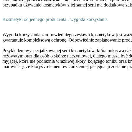
przypadku używanie kosmetyków z tej samej serii ma dodatkową zale
Kosmetyki od jednego producenta - wygoda korzystania
Wygoda korzystania z odpowiedniego zestawu kosmetyków jest ważn
gwarantuje kompleksową ochronę.
Odpowiednie zaplanowanie produk
Przykładem wyspecjalizowanej serii kosmetyków, która pokrywa cało
różowatym oraz dla osób o skórze naczyniowej, dlatego muszą być do
myjącej, która nie podrażnia wrażliwej skóry, kojącego toniku oraz 
martwić się, że któryś z elementów codziennej pielęgnacji zostanie pr