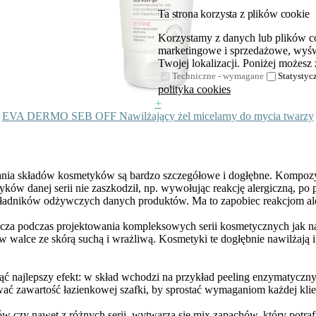
Ta strona korzysta z plików cookie
Korzystamy z danych lub plików coo
marketingowe i sprzedażowe, wyświ
Twojej lokalizacji. Poniżej możesz 
Techniczne - wymagane
Statystyc
polityka cookies
+
EVA DERMO SEB OFF Nawilżający żel micelarny do mycia twarzy
dania składów kosmetyków są bardzo szczegółowe i dogłębne. Kompoz
tyków danej serii nie zaszkodził, np. wywołując reakcję alergiczną, po
e składników odżywczych danych produktów. Ma to
zapobiec reakcjom a
szcza podczas projektowania kompleksowych serii kosmetycznych jak n
c w walce ze
skórą suchą i wrażliwą
. Kosmetyki te dogłębnie nawilżają
ajlepszy efekt: w skład wchodzi na przykład peeling enzymatyczny, k
ać zawartość łazienkowej szafki, by sprostać wymaganiom każdej klie
zy nawet z różnych serii, wytwarza się mix zapachów, który potrafi