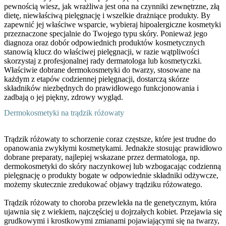
pewnością wiesz, jak wrażliwa jest ona na czynniki zewnętrzne, złą
dietę, niewłaściwą pielęgnację i wszelkie drażniące produkty. By
zapewnić jej właściwe wsparcie, wybieraj hipoalergiczne kosmetyki
przeznaczone specjalnie do Twojego typu skóry. Ponieważ jego
diagnoza oraz dobór odpowiednich produktów kosmetycznych
stanowią klucz do właściwej pielęgnacji, w razie wątpliwości
skorzystaj z profesjonalnej rady dermatologa lub kosmetyczki.
Właściwie dobrane dermokosmetyki do twarzy, stosowane na
każdym z etapów codziennej pielęgnacji, dostarczą skórze
składników niezbędnych do prawidłowego funkcjonowania i
zadbają o jej piękny, zdrowy wygląd.
Dermokosmetyki na trądzik różowaty
Trądzik różowaty to schorzenie coraz częstsze, które jest trudne do
opanowania zwykłymi kosmetykami. Jednakże stosując prawidłowo
dobrane preparaty, najlepiej wskazane przez dermatologa, np.
dermokosmetyki do skóry naczynkowej lub wzbogacając codzienną
pielęgnację o
produkty bogate w odpowiednie składniki odżywcze
,
możemy skutecznie zredukować objawy trądziku różowatego.
Trądzik różowaty to choroba przewlekła na tle genetycznym, która
ujawnia się z wiekiem, najczęściej u dojrzałych kobiet. Przejawia się
grudkowymi i krostkowymi zmianami pojawiającymi się na twarzy,