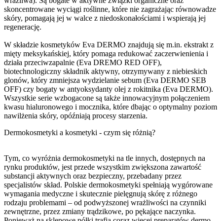
wrażliwa). Są bogate w aktywne związki organiczne oraz
skoncentrowane wyciągi roślinne, które nie zagrażając równowadze
skóry, pomagają jej w walce z niedoskonałościami i wspierają jej
regenerację.
W składzie kosmetyków Eva DERMO znajdują się m.in. ekstrakt z
mięty meksykańskiej, który pomaga redukować zaczerwienienia i
działa przeciwzapalnie (Eva DREMO RED OFF),
biotechnologiczny składnik aktywny, otrzymywany z niebieskich
glonów, który zmniejsza wydzielanie sebum (Eva DERMO SEB
OFF) czy
bogaty w antyoksydanty olej z rokitnika
(Eva DERMO).
Wszystkie serie wzbogacone są także innowacyjnym połączeniem
kwasu hialuronowego i mocznika, które dbając o optymalny poziom
nawilżenia skóry, opóźniają procesy starzenia.
Dermokosmetyki a kosmetyki - czym się różnią?
Tym, co wyróżnia dermokosmetyki na tle innych, dostępnych na
rynku produktów, jest przede wszystkim zwiększona zawartość
substancji aktywnych oraz bezpieczny, przebadany przez
specjalistów skład. Polskie dermokosmetyki spełniają wygórowane
wymagania medyczne i skutecznie pielęgnują skórę z różnego
rodzaju problemami – od podwyższonej wrażliwości na czynniki
zewnętrzne, przez zmiany trądzikowe, po pękające naczynka.
Ponieważ na sklepowe półki trafia coraz więcej preparatów dermo,