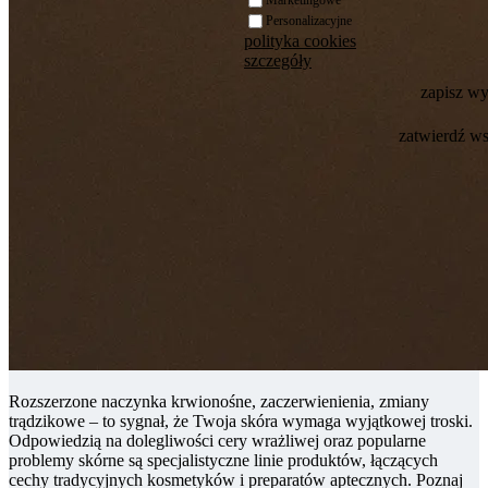
Personalizacyjne
polityka cookies
szczegóły
zapisz w
zatwierdź w
Rozszerzone naczynka krwionośne, zaczerwienienia, zmiany
trądzikowe – to sygnał, że Twoja skóra wymaga wyjątkowej troski.
Odpowiedzią na dolegliwości cery wrażliwej oraz popularne
problemy skórne są specjalistyczne linie produktów, łączących
cechy tradycyjnych kosmetyków i preparatów aptecznych. Poznaj