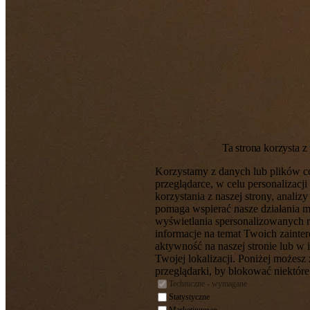
Ta strona korzysta z
Korzystamy z danych lub plików c
przeglądarce, w celu personalizac
korzystania z naszej strony, analiz
pomaga wspierać nasze działania 
wyświetlania spersonalizowanych 
informacje na temat Twoich zaint
aktywność na naszej stronie lub w 
Twojej lokalizacji. Poniżej możesz
przeglądarki, by blokować niektóre 
Techniczne - wymagane
Statystyczne
Marketingowe