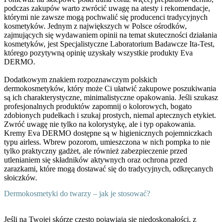
podczas zakupów warto
zwrócić uwagę na atesty i rekomendacje
,
którymi nie zawsze mogą pochwalić się producenci tradycyjnych
kosmetyków. Jednym z największych w Polsce ośrodków,
zajmujących się wydawaniem opinii na temat skuteczności działania
kosmetyków, jest Specjalistyczne Laboratorium Badawcze Ita-Test,
którego pozytywną opinię uzyskały wszystkie produkty Eva
DERMO.
Dodatkowym znakiem rozpoznawczym polskich
dermokosmetyków, który może Ci ułatwić zakupowe poszukiwania
są ich charakterystyczne,
minimalistyczne opakowania.
Jeśli szukasz
profesjonalnych produktów zapomnij o kolorowych, bogato
zdobionych pudełkach i szukaj prostych, niemal aptecznych etykiet.
Zwróć uwagę nie tylko na kolorystykę, ale i typ opakowania.
Kremy Eva DERMO dostępne są w
higienicznych pojemniczkach
typu airless.
Wbrew pozorom, umieszczona w nich pompka to nie
tylko praktyczny gadżet, ale również zabezpieczenie przed
utlenianiem się składników aktywnych oraz ochrona przed
zarazkami, które mogą dostawać się do tradycyjnych, odkręcanych
słoiczków.
Dermokosmetyki do twarzy – jak je stosować?
Jeśli na Twojej skórze często pojawiają się niedoskonałości, z