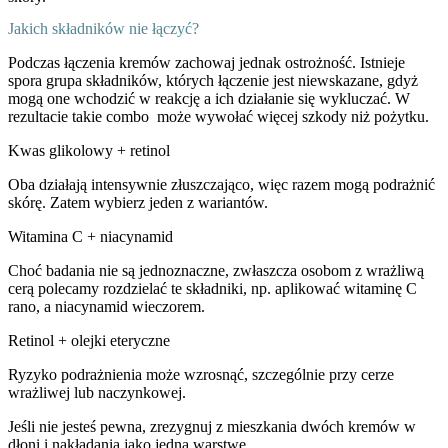
Jakich składników nie łączyć?
Podczas łączenia kremów zachowaj jednak ostrożność. Istnieje
spora grupa składników, których łączenie jest niewskazane, gdyż
mogą one wchodzić w reakcję a ich działanie się wykluczać. W
rezultacie takie combo może wywołać więcej szkody niż pożytku.
Kwas glikolowy + retinol
Oba działają intensywnie złuszczająco, więc razem mogą podrażnić
skórę. Zatem wybierz jeden z wariantów.
Witamina C + niacynamid
Choć badania nie są jednoznaczne, zwłaszcza osobom z wrażliwą
cerą polecamy rozdzielać te składniki, np. aplikować witaminę C
rano, a niacynamid wieczorem.
Retinol + olejki eteryczne
Ryzyko podrażnienia może wzrosnąć, szczególnie przy cerze
wrażliwej lub naczynkowej.
Jeśli nie jesteś pewna, zrezygnuj z mieszkania dwóch kremów w
dłoni i nakładania jako jedną warstwę.