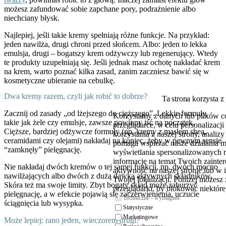
możesz zafundować sobie zapchane pory, podrażnienie albo
niechciany błysk.
Najlepiej, jeśli takie kremy spełniają różne funkcje. Na przykład:
jeden nawilża, drugi chroni przed słońcem. Albo: jeden to lekka
emulsja, drugi – bogatszy krem odżywczy lub regenerujący. Wtedy
te produkty uzupełniają się. Jeśli jednak masz ochotę nakładać krem
na krem, warto poznać kilka zasad, zanim zaczniesz bawić się w
kosmetyczne ubieranie na cebulkę.
Dwa kremy razem, czyli jak robić to dobrze?
Ta strona korzysta z
Zacznij od zasady „od lżejszego do cięższego”. Lekkie formuły,
Korzystamy z danych lub plików c
takie jak żele czy emulsje, zawsze powinny iść na początek.
przeglądarce, w celu personalizac
Cięższe, bardziej odżywcze formuły (np. kremy z masłem shea,
korzystania z naszej strony, analiz
ceramidami czy olejami) nakładaj na koniec, żeby w pewnym sensie
pomaga wspierać nasze działania 
“zamknęły” pielęgnację.
wyświetlania spersonalizowanych 
informacje na temat Twoich zaint
Nie nakładaj dwóch kremów o tej samej funkcji, np. dwóch mocno
aktywność na naszej stronie lub w 
nawilżających albo dwóch z dużą dawką aktywnych składników.
Twojej lokalizacji. Poniżej możesz
Skóra też ma swoje limity. Zbyt bogaty skład może zaburzyć
przeglądarki, by blokować niektóre 
pielęgnację, a w efekcie pojawią się zaczerwienienia, uczucie
Techniczne - wymagane
ściągnięcia lub wysypka.
Statystyczne
Marketingowe
Może lepiej: rano jeden, wieczorem drugi?