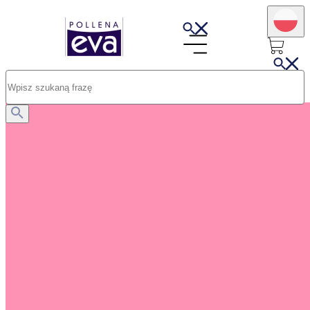
Opublikowano: 07.01.2026
Czy można stosować dwa różne kremy do twarzy?