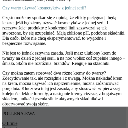
Czy warto używać kosmetyków z jednej serii?
Często możemy spotkać się z opinią, że efekty pielęgnacji będą
lepsze, jeśli będziemy używać kosmetyków z jednej serii. I
rzeczywiście: produkty z konkretnej linii zazwyczaj są tak
stworzone, by się uzupełniać. Mają zbliżone pH, podobne składniki,
Dla osób, które nie chcą eksperymentować, to wygodne i
bezpieczne rozwiązanie.
Nie jest to jednak sztywna zasada. Jeśli masz ulubiony krem do
twarzy na dzień z jednej serii, a na noc wolisz coś zupełnie innego –
śmiało. Skóra nie rozróżnia brandów. Reaguje na składniki.
Czy można zatem stosować dwa różne kremy do twarzy?
Zdecydowanie tak, ale rozsądnie i z uwagą. Można nakładać krem
na krem, można używać ich naprzemiennie, można zróżnicować
porę dnia. Kluczowa tutaj jest zasada, aby stosować w pierwszej
kolejności lekkie formuły, a następnie kremy cięższe, z bogatszym
składem, unikać łączenia silnie aktywnych składników i
obserwować swoją skórę.
POLLENA-EWA
O firmie