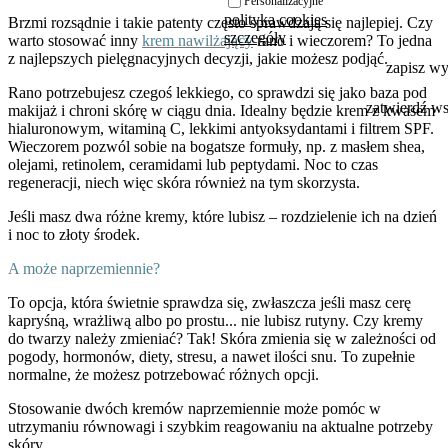
Personalizacyjne
polityka cookies
Brzmi rozsądnie i takie patenty często sprawdzają się najlepiej. Czy
szczegóły
warto stosować inny
krem nawilżający
rano i wieczorem? To jedna
z najlepszych pielęgnacyjnych decyzji, jakie możesz podjąć.
zapisz w
Rano potrzebujesz czegoś lekkiego, co sprawdzi się jako baza pod
zatwierdź w
makijaż i chroni skórę w ciągu dnia. Idealny będzie krem z kwasem
hialuronowym, witaminą C, lekkimi antyoksydantami i filtrem SPF.
Wieczorem pozwól sobie na bogatsze formuły, np. z masłem shea,
olejami, retinolem, ceramidami lub peptydami. Noc to czas
regeneracji, niech więc skóra również na tym skorzysta.
Jeśli masz dwa różne kremy, które lubisz – rozdzielenie ich na dzień
i noc to złoty środek.
A może naprzemiennie?
To opcja, która świetnie sprawdza się, zwłaszcza jeśli masz cerę
kapryśną, wrażliwą albo po prostu... nie lubisz rutyny. Czy kremy
do twarzy należy zmieniać? Tak! Skóra zmienia się w zależności od
pogody, hormonów, diety, stresu, a nawet ilości snu. To zupełnie
normalne, że możesz potrzebować różnych opcji.
Stosowanie dwóch kremów naprzemiennie może pomóc w
utrzymaniu równowagi i szybkim reagowaniu na aktualne potrzeby
skóry.