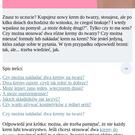
Znasz to uczucie? Kupujesz nowy krem do twarzy, stosujesz, ale po
kilku dniach dochodzisz do wniosku, że czegoś brakuje? I wtedy
wpadasz na pomysł: „a może dołożę drugi?”. Tylko czy to ma sens?
Czy można stosować dwa różne kremy do twarzy? Czy można
mieszać formuły lub nakładać krem na krem? Nie jesteś jedyną,
która zadaje sobie te pytania. W tym przypadku odpowiedź brzmi:
tak, ale... trzeba wiedzieć, jak.
Spis treści:
Czy można nakładać dwa kremy na twarz?
Dwa kremy razem, czyli jak robić to dobrze?
Może lepiej: rano jeden, wieczorem drugi?
A może naprzemiennie?
Jakich składników nie łączyć?
Czy warto używać kosmetyków z jednej serii?
Czy można nakładać dwa kremy na twarz?
Odpowiedź jest krótka: można, ale trzeba pamiętać, że nie każdy
krem lubi towarzystwo. Jeśli chcesz stosować dwa
kremy do
twarzy
, powinnaś robić to z głową. Inaczej zamiast efektu glow