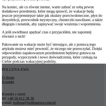
Na koniec, ale co równie istotne, warto zabrać ze sobą pewne
dodatkowe przedmioty, które mogą sprawić, że wakacje będą
jeszcze przyjemniejsze takie jak okulary przeciwsłoneczne, płyn do
dezynfekcji, przewodnik turystyczny, chusteczki nawilżane, a także
długopis i notatnik, aby zapisywać swoje wrażenia i wspomnienia.
A jeśli uwielbiasz spędzać czas z przyjaciółmi, nie zapomnij
również o nich!
Pakowanie na wakacje może być stresujące, ale z pomocą tego
artykułu możesz mieć pewność, że niczego nie przeoczyłaś. Dzięki
odpowiednio zapakowanym przedmiotom będziesz gotowa na
przygody, wypoczynek i nowe doświadczenia, które czekają na
Ciebie podczas wakacyjnej podróży.
POLLENA-EWA
O firmie
Kontakt
Kontakt z nami:
tel:
+48 56 612 38 36
e-mail:
pollena@pollenaewa.com.pl