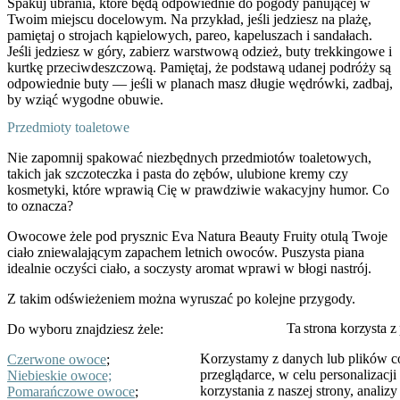
Spakuj ubrania, które będą odpowiednie do pogody panującej w
Twoim miejscu docelowym. Na przykład, jeśli jedziesz na plażę,
pamiętaj o strojach kąpielowych, pareo, kapeluszach i sandałach.
Jeśli jedziesz w góry, zabierz warstwową odzież, buty trekkingowe i
kurtkę przeciwdeszczową. Pamiętaj, że podstawą udanej podróży są
odpowiednie buty — jeśli w planach masz długie wędrówki, zadbaj,
by wziąć wygodne obuwie.
Przedmioty toaletowe
Nie zapomnij spakować niezbędnych przedmiotów toaletowych,
takich jak szczoteczka i pasta do zębów, ulubione kremy czy
kosmetyki, które wprawią Cię w prawdziwie wakacyjny humor. Co
to oznacza?
Owocowe żele pod prysznic Eva Natura Beauty Fruity otulą Twoje
ciało zniewalającym zapachem letnich owoców. Puszysta piana
idealnie oczyści ciało, a soczysty aromat wprawi w błogi nastrój.
Z takim odświeżeniem można wyruszać po kolejne przygody.
Ta strona korzysta z
Do wyboru znajdziesz żele:
Korzystamy z danych lub plików c
Czerwone owoce
;
przeglądarce, w celu personalizac
Niebieskie owoce;
korzystania z naszej strony, analiz
Pomarańczowe owoce
;