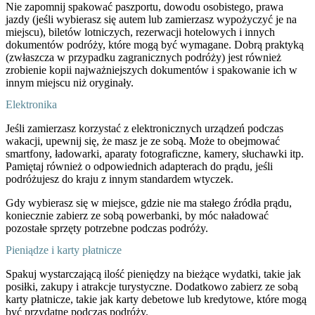
Nie zapomnij spakować paszportu, dowodu osobistego, prawa
jazdy (jeśli wybierasz się autem lub zamierzasz wypożyczyć je na
miejscu), biletów lotniczych, rezerwacji hotelowych i innych
dokumentów podróży, które mogą być wymagane. Dobrą praktyką
(zwłaszcza w przypadku zagranicznych podróży) jest również
zrobienie kopii najważniejszych dokumentów i spakowanie ich w
innym miejscu niż oryginały.
Elektronika
Jeśli zamierzasz korzystać z elektronicznych urządzeń podczas
wakacji, upewnij się, że masz je ze sobą. Może to obejmować
smartfony, ładowarki, aparaty fotograficzne, kamery, słuchawki itp.
Pamiętaj również o odpowiednich adapterach do prądu, jeśli
podróżujesz do kraju z innym standardem wtyczek.
Gdy wybierasz się w miejsce, gdzie nie ma stałego źródła prądu,
koniecznie zabierz ze sobą powerbanki, by móc naładować
pozostałe sprzęty potrzebne podczas podróży.
Pieniądze i karty płatnicze
Spakuj wystarczającą ilość pieniędzy na bieżące wydatki, takie jak
posiłki, zakupy i atrakcje turystyczne. Dodatkowo zabierz ze sobą
karty płatnicze, takie jak karty debetowe lub kredytowe, które mogą
być przydatne podczas podróży.