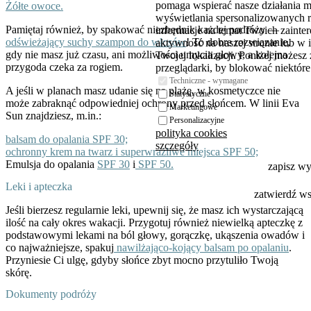
pomaga wspierać nasze działania 
Żółte owoce.
wyświetlania spersonalizowanych 
Pamiętaj również, by spakować niezbędnik każdej podróży —
informacje na temat Twoich zaint
odświeżający suchy szampon do włosów
! To dobre rozwiązanie,
aktywność na naszej stronie lub w 
gdy nie masz już czasu, ani możliwości umycia głowy, a kolejna
Twojej lokalizacji. Poniżej możesz
przygoda czeka za rogiem.
przeglądarki, by blokować niektóre 
Techniczne - wymagane
A jeśli w planach masz udanie się na plażę, w kosmetyczce nie
Statystyczne
może zabraknąć odpowiedniej ochrony przed słońcem. W linii Eva
Marketingowe
Sun znajdziesz, m.in.:
Personalizacyjne
polityka cookies
balsam do opalania SPF 30;
szczegóły
ochronny krem na twarz i superwrażliwe miejsca SPF 50;
Emulsja do opalania
SPF 30
i
SPF 50.
zapisz w
Leki i apteczka
zatwierdź w
Jeśli bierzesz regularnie leki, upewnij się, że masz ich wystarczającą
ilość na cały okres wakacji. Przygotuj również niewielką apteczkę z
podstawowymi lekami na ból głowy, gorączkę, ukąszenia owadów i
co najważniejsze, spakuj
nawilżająco-kojący balsam po opalaniu
.
Przyniesie Ci ulgę, gdyby słońce zbyt mocno przytuliło Twoją
skórę.
Dokumenty podróży