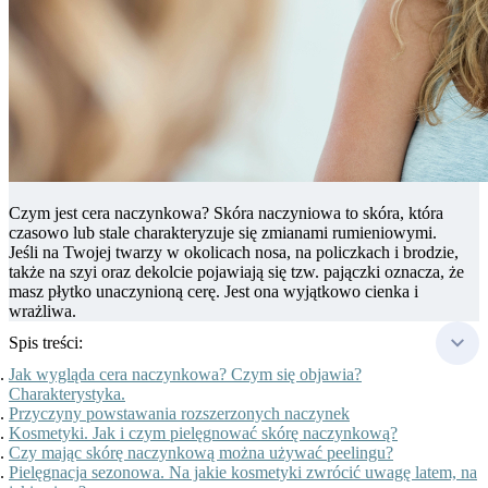
Czym jest cera naczynkowa? Skóra naczyniowa to skóra, która
czasowo lub stale charakteryzuje się zmianami rumieniowymi.
Jeśli na Twojej twarzy w okolicach nosa, na policzkach i brodzie,
także na szyi oraz dekolcie pojawiają się tzw. pajączki oznacza, że
masz płytko unaczynioną cerę. Jest ona wyjątkowo cienka i
wrażliwa.
Spis treści:
Jak wygląda cera naczynkowa? Czym się objawia?
Charakterystyka.
Przyczyny powstawania rozszerzonych naczynek
Kosmetyki. Jak i czym pielęgnować skórę naczynkową?
Czy mając skórę naczynkową można używać peelingu?
Pielęgnacja sezonowa. Na jakie kosmetyki zwrócić uwagę latem, na