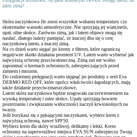
Pielęgnacja sezonowa. Na jakie kosmetyki zwrócić uwagę latem, na
jakie zimą?
Skóra naczynkowa źle znosi wszystkie wahania temperatury czy
ekstremalne warunki atmosferyczne. Nie sprzyjają jej wiatr,mróz,
upał, silne słońce. Zarówno zimą, jak i latem objawy mogą się
nasilać, dlatego należy pamiętać, że inaczej dba się o cerę
naczynkową latem, a inaczej zimą.
Na co dzień warto sięgać po kremy z filtrem, które ograniczą
negatywne skutki działania promieni UV. Latem warto wybierać jak
najwyższą ochronę przeciwsłoneczną. Zimą zaś nie wolno
zapominać o kremach ochronnych, zabezpieczających przed
zimnem i mrozem.
Do codziennej pielęgnacji warto sięgnąć po produkty z serii Eva
DERMO RED OFF, które oprócz właściwości łagodzących, mają
także działanie przeciwzmarszczkowe.
Latem skóra naczynkowa będzie reagowała zaczerwienieniem na
wysoką temperaturę i ostre słońce. Upały sprzyjają bowiem
poszerzaniu i zwiększaniu widoczności naczyń krwionośnych na
twarzy.
Jeśli borykasz się z pękającymi naczynkami, wybierz krem z
najwyższą ochroną, nawet SPF50.
Wybierz krem dla skóry wrażliwej, delikatny i lekki. Krem
ochronny na superwrażliwe miejsca EVA SUN zabezpieczy Twoją