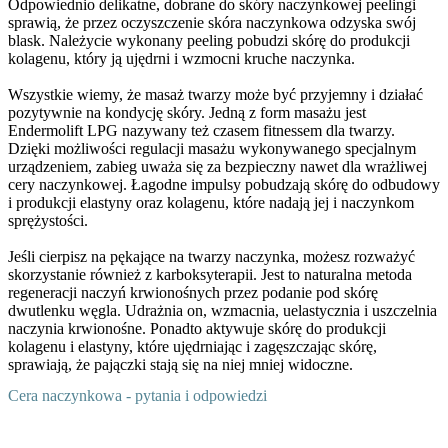
Odpowiednio delikatne, dobrane do skóry naczynkowej peelingi
sprawią, że przez oczyszczenie skóra naczynkowa odzyska swój
blask. Należycie wykonany peeling pobudzi skórę do produkcji
kolagenu, który ją ujędrni i wzmocni kruche naczynka.
Wszystkie wiemy, że masaż twarzy może być przyjemny i działać
pozytywnie na kondycję skóry. Jedną z form masażu jest
Endermolift LPG nazywany też czasem fitnessem dla twarzy.
Dzięki możliwości regulacji masażu wykonywanego specjalnym
urządzeniem, zabieg uważa się za bezpieczny nawet dla wrażliwej
cery naczynkowej. Łagodne impulsy pobudzają skórę do odbudowy
i produkcji elastyny oraz kolagenu, które nadają jej i naczynkom
sprężystości.
Jeśli cierpisz na pękające na twarzy naczynka, możesz rozważyć
skorzystanie również z karboksyterapii. Jest to naturalna metoda
regeneracji naczyń krwionośnych przez podanie pod skórę
dwutlenku węgla. Udrażnia on, wzmacnia, uelastycznia i uszczelnia
naczynia krwionośne. Ponadto aktywuje skórę do produkcji
kolagenu i elastyny, które ujędrniając i zagęszczając skórę,
sprawiają, że pajączki stają się na niej mniej widoczne.
Cera naczynkowa - pytania i odpowiedzi