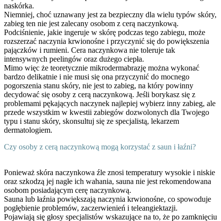
naskórka.
Niemniej, choć uznawany jest za bezpieczny dla wielu typów skóry,
zabieg ten nie jest zalecany osobom z cerą naczynkową.
Podciśnienie, jakie ingeruje w skórę podczas tego zabiegu, może
rozszerzać naczynia krwionośne i przyczynić się do powiększenia
pajączków i rumieni. Cera naczynkowa nie toleruje tak
intensywnych peelingów oraz dużego ciepła.
Mimo więc że teoretycznie mikrodermabrazję można wykonać
bardzo delikatnie i nie musi się ona przyczynić do mocnego
pogorszenia stanu skóry, nie jest to zabieg, na który powinny
decydować się osoby z cerą naczynkową. Jeśli borykasz się z
problemami pękających naczynek najlepiej wybierz inny zabieg, ale
przede wszystkim w kwestii zabiegów dozwolonych dla Twojego
typu i stanu skóry, skonsultuj się ze specjalistą, lekarzem
dermatologiem.
Czy osoby z cerą naczynkową mogą korzystać z saun i łaźni?
Ponieważ skóra naczynkowa źle znosi temperatury wysokie i niskie
oraz szkodzą jej nagłe ich wahania, sauna nie jest rekomendowana
osobom posiadającym cerę naczynkową.
Sauna lub łaźnia powiększają naczynia krwionośne, co spowoduje
pogłębienie problemów, zaczerwienień i teleangiektazji.
Pojawiają się głosy specjalistów wskazujące na to, że po zamknięciu