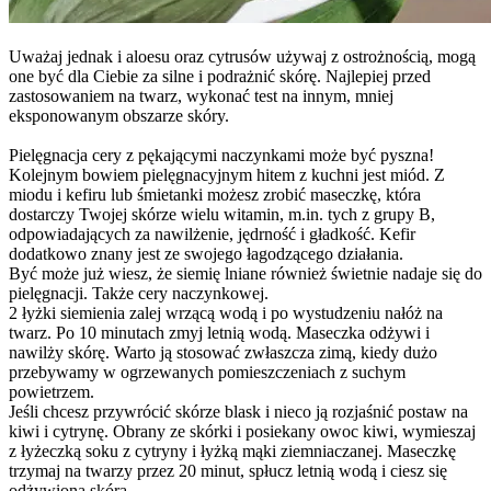
Uważaj jednak i aloesu oraz cytrusów używaj z ostrożnością, mogą
one być dla Ciebie za silne i podrażnić skórę. Najlepiej przed
zastosowaniem na twarz, wykonać test na innym, mniej
eksponowanym obszarze skóry.
Pielęgnacja cery z pękającymi naczynkami może być pyszna!
Kolejnym bowiem pielęgnacyjnym hitem z kuchni jest miód. Z
miodu i kefiru lub śmietanki możesz zrobić maseczkę, która
dostarczy Twojej skórze wielu witamin, m.in. tych z grupy B,
odpowiadających za nawilżenie, jędrność i gładkość. Kefir
dodatkowo znany jest ze swojego łagodzącego działania.
Być może już wiesz, że siemię lniane również świetnie nadaje się do
pielęgnacji. Także cery naczynkowej.
2 łyżki siemienia zalej wrzącą wodą i po wystudzeniu nałóż na
twarz. Po 10 minutach zmyj letnią wodą. Maseczka odżywi i
nawilży skórę. Warto ją stosować zwłaszcza zimą, kiedy dużo
przebywamy w ogrzewanych pomieszczeniach z suchym
powietrzem.
Jeśli chcesz przywrócić skórze blask i nieco ją rozjaśnić postaw na
kiwi i cytrynę. Obrany ze skórki i posiekany owoc kiwi, wymieszaj
z łyżeczką soku z cytryny i łyżką mąki ziemniaczanej. Maseczkę
trzymaj na twarzy przez 20 minut, spłucz letnią wodą i ciesz się
odżywioną skórą.