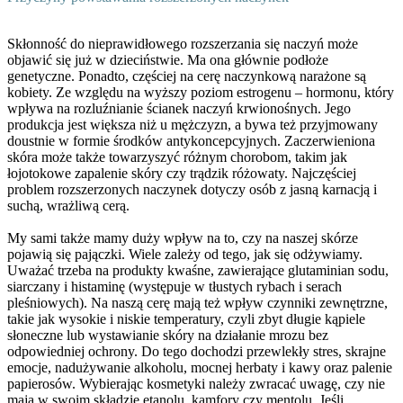
Skłonność do nieprawidłowego rozszerzania się naczyń może
objawić się już w dzieciństwie. Ma ona głównie podłoże
genetyczne. Ponadto, częściej na cerę naczynkową narażone są
kobiety. Ze względu na wyższy poziom estrogenu – hormonu, który
wpływa na rozluźnianie ścianek naczyń krwionośnych. Jego
produkcja jest większa niż u mężczyzn, a bywa też przyjmowany
doustnie w formie środków antykoncepcyjnych. Zaczerwieniona
skóra może także towarzyszyć różnym chorobom, takim jak
łojotokowe zapalenie skóry czy trądzik różowaty. Najczęściej
problem rozszerzonych naczynek dotyczy osób z jasną karnacją i
suchą, wrażliwą cerą.
My sami także mamy duży wpływ na to, czy na naszej skórze
pojawią się pajączki. Wiele zależy od tego, jak się odżywiamy.
Uważać trzeba na produkty kwaśne, zawierające glutaminian sodu,
siarczany i histaminę (występuje w tłustych rybach i serach
pleśniowych). Na naszą cerę mają też wpływ czynniki zewnętrzne,
takie jak wysokie i niskie temperatury, czyli zbyt długie kąpiele
słoneczne lub wystawianie skóry na działanie mrozu bez
odpowiedniej ochrony. Do tego dochodzi przewlekły stres, skrajne
emocje, nadużywanie alkoholu, mocnej herbaty i kawy oraz palenie
papierosów. Wybierając kosmetyki należy zwracać uwagę, czy nie
mają w swoim składzie etanolu, kamfory czy mentolu. Jeśli