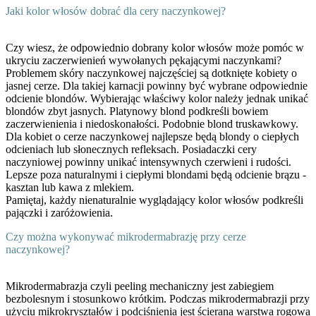
Jaki kolor włosów dobrać dla cery naczynkowej?
Czy wiesz, że odpowiednio dobrany kolor włosów może pomóc w
ukryciu zaczerwienień wywołanych pękającymi naczynkami?
Problemem skóry naczynkowej najczęściej są dotknięte kobiety o
jasnej cerze. Dla takiej karnacji powinny być wybrane odpowiednie
odcienie blondów. Wybierając właściwy kolor należy jednak unikać
blondów zbyt jasnych. Platynowy blond podkreśli bowiem
zaczerwienienia i niedoskonałości. Podobnie blond truskawkowy.
Dla kobiet o cerze naczynkowej najlepsze będą blondy o ciepłych
odcieniach lub słonecznych refleksach. Posiadaczki cery
naczyniowej powinny unikać intensywnych czerwieni i rudości.
Lepsze poza naturalnymi i ciepłymi blondami będą odcienie brązu -
kasztan lub kawa z mlekiem.
Pamiętaj, każdy nienaturalnie wyglądający kolor włosów podkreśli
pajączki i zaróżowienia.
Czy można wykonywać mikrodermabrazję przy cerze
naczynkowej?
Mikrodermabrazja czyli peeling mechaniczny jest zabiegiem
bezbolesnym i stosunkowo krótkim. Podczas mikrodermabrazji przy
użyciu mikrokryształów i podciśnienia jest ścierana warstwa rogowa