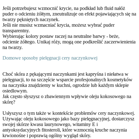
Jeśli potrzebujesz wzmocnić krycie, na podkład lub fluid nałóż
puder o odcieniu żółtym, zneutralizuje on efekt pojawiających się na
twarzy pękniętych naczynek.
Jeśli nie musisz wzmacniać krycia, możesz wybrać puder
transparentny.
Wybierając kolory postaw raczej na neutralne barwy - beże,
odcienie żółtego. Unikaj róży, mogą one podkreślić zaczerwienienia
na twarzy.
Domowe sposoby pielęgnacji cery naczynkowej
Choć skóra z pękającymi naczynkami jest kapryśna i niełatwa w
pielęgnacji, to na szczęście wsparcie profesjonalnych kosmetyków
na naczynka znajdziemy w kuchni, ogrodzie lub każdym sklepie
osiedlowym.
Jak często słyszysz o zbawiennym wpływie oleju kokosowego na
skórę?
Usłyszysz o tym także w kontekście problemów cery naczynkowej.
Używając oleju kokosowego jako bazy pielęgnacyjnej, dostarczysz
swojej skórze kwasu laurynowego, witaminy E i
antyoksydacyjnych fitosteroli, które wzmocnią kruche naczynia
krwionośne i poprawią ogólny wygląd skóry.