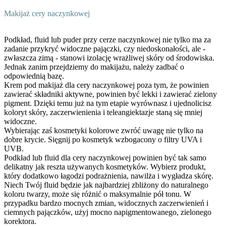
Makijaż cery naczynkowej
Podkład, fluid lub puder przy cerze naczynkowej nie tylko ma za
zadanie przykryć widoczne pajączki, czy niedoskonałości, ale -
zwłaszcza zimą - stanowi izolację wrażliwej skóry od środowiska.
Jednak zanim przejdziemy do makijażu, należy zadbać o
odpowiednią bazę.
Krem pod makijaż dla cery naczynkowej poza tym, że powinien
zawierać składniki aktywne, powinien być lekki i zawierać zielony
pigment. Dzięki temu już na tym etapie wyrównasz i ujednolicisz
koloryt skóry, zaczerwienienia i teleangiektazje staną się mniej
widoczne.
Wybierając zaś kosmetyki kolorowe zwróć uwagę nie tylko na
dobre krycie. Sięgnij po kosmetyk wzbogacony o filtry UVA i
UVB.
Podkład lub fluid dla cery naczynkowej powinien być tak samo
delikatny jak reszta używanych kosmetyków. Wybierz produkt,
który dodatkowo łagodzi podrażnienia, nawilża i wygładza skórę.
Niech Twój fluid będzie jak najbardziej zbliżony do naturalnego
koloru twarzy, może się różnić o maksymalnie pół tonu. W
przypadku bardzo mocnych zmian, widocznych zaczerwienień i
ciemnych pajączków, użyj mocno napigmentowanego, zielonego
korektora.