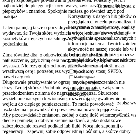
skórę i zapobiegnie powstawaniu przebarwień. Polecany jest on
najbardziej do pielęgnacji skóry twarzy, zwłaszcza nosa, a także
Ta strona korzysta z
pieprzyków i znamion. Spokojnie możesz go również użyć pod
Korzystamy z danych lub plików c
makijaż.
przeglądarce, w celu personalizac
korzystania z naszej strony, analiz
Latem pamiętaj także o porządnym nawilżeniu i choć może Ci się
pomaga wspierać nasze działania 
wydawać, że Twoja skóra wydziela więcej sebum, nie wymieniaj
wyświetlania spersonalizowanych 
kosmetyków myjących na silniejsze. Mogą one wywołać
informacje na temat Twoich zaint
podrażnienia.
aktywność na naszej stronie lub w 
Twojej lokalizacji. Poniżej możesz
Zimą również dbaj o odpowiednią ochronę, nawilżenie i
przeglądarki, by blokować niektóre 
natłuszczenie, gdyż zimą cera naczynkowa łatwo się podrażnia i
wysusza. Nie rezygnuj z ochrony przeciwsłonecznej. Jeśli masz
Techniczne - wymagane
wrażliwszą cerę i potrzebujesz wyższej ochrony stosuj SPF50,
Statystyczne
nawet cały rok.
Marketingowe
Długotrwałe przebywanie w ogrzewanych pomieszczeniach nie
Personalizacyjne
służy Twojej skórze. Podobnie wahania temperatur, związane z
polityka cookies
przechodzeniem z zimna do nagrzanego wnętrza. Skurczone
szczegóły
wyziębione naczynia krwionośne, rozszerzają się gwałtownie po
zapisz w
wejściu do ciepłego pomieszczenia. To może powodować
uszkodzenia i prowadzić do powstawania nowych pajączków.
Aby przeciwdziałać zmianom, zadbaj o dużą ilość witaminy C w
zatwierdź w
diecie i pamiętaj o dobrym kremie na dzień, a jako dodatkowe
zabezpieczenie rozważ podkład lub fluid. Nocą nie zapomnij o
regeneracji - zapewnij sobie odpowiednią ilość snu, a skórze dobry