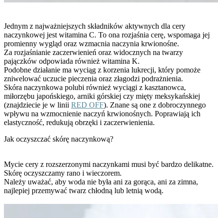
Jednym z najważniejszych składników aktywnych dla cery
naczynkowej jest witamina C. To ona rozjaśnia cerę, wspomaga jej
promienny wygląd oraz wzmacnia naczynia krwionośne.
Za rozjaśnianie zaczerwienień oraz widocznych na twarzy
pajączków odpowiada również witamina K.
Podobne działanie ma wyciąg z korzenia lukrecji, który pomoże
zniwelować uczucie pieczenia oraz złagodzi podrażnienia.
Skóra naczynkowa polubi również wyciągi z kasztanowca,
miłorzębu japońskiego, arniki górskiej czy mięty meksykańskiej
(znajdziecie je w linii
RED OFF
). Znane są one z dobroczynnego
wpływu na wzmocnienie naczyń krwionośnych. Poprawiają ich
elastyczność, redukują obrzęki i zaczerwienienia.
Jak oczyszczać skórę naczynkową?
Mycie cery z rozszerzonymi naczynkami musi być bardzo delikatne.
Skórę oczyszczamy rano i wieczorem.
Należy uważać, aby woda nie była ani za gorąca, ani za zimna,
najlepiej przemywać twarz chłodną lub letnią wodą.