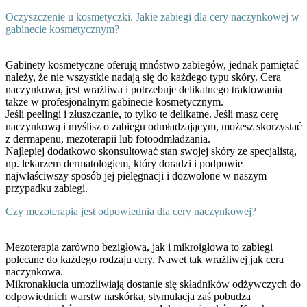
Oczyszczenie u kosmetyczki. Jakie zabiegi dla cery naczynkowej w
gabinecie kosmetycznym?
Gabinety kosmetyczne oferują mnóstwo zabiegów, jednak pamiętać
należy, że nie wszystkie nadają się do każdego typu skóry. Cera
naczynkowa, jest wrażliwa i potrzebuje delikatnego traktowania
także w profesjonalnym gabinecie kosmetycznym.
Jeśli peelingi i złuszczanie, to tylko te delikatne. Jeśli masz cerę
naczynkową i myślisz o zabiegu odmładzającym, możesz skorzystać
z dermapenu, mezoterapii lub fotoodmładzania.
Najlepiej dodatkowo skonsultować stan swojej skóry ze specjalistą,
np. lekarzem dermatologiem, który doradzi i podpowie
najwłaściwszy sposób jej pielęgnacji i dozwolone w naszym
przypadku zabiegi.
Czy mezoterapia jest odpowiednia dla cery naczynkowej?
Mezoterapia zarówno bezigłowa, jak i mikroigłowa to zabiegi
polecane do każdego rodzaju cery. Nawet tak wrażliwej jak cera
naczynkowa.
Mikronakłucia umożliwiają dostanie się składników odżywczych do
odpowiednich warstw naskórka, stymulacja zaś pobudza