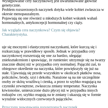
Występowanie cery naczynkowej jest uwarunkowane głównie
genetycznie.
Problem rozszerzonych naczynek dotyka wiele kobiet zwłaszcza w
okresie menopauzalnym.
Pojawiają się one również u młodszych kobiet wskutek wahań
hormonalnych, antykoncepcji hormonalnej czy ciąży.
Jak wygląda cera naczynkowa? Czym się objawia?
Charakterystyka.
uje się mocnymi i elastycznymi naczynkami, które kurczą się i
rozkurczają w prawidłowy sposób. Jednak w przypadku cery
naczynkowej rozszerzają się one za bardzo, ulegając
zniekształceniom i sprawiając, że rumieniec utrzymuje się na twarzy
znacznie dłużej niż w przypadku cery normalnej. Pajączki zaś, to
obiegowe określenie na naczynka, które powiększyły się już na
stałe. Ujawniają się przede wszystkim w okolicach płatków nosa,
policzków, brody, szyi i dekoltu. Narażone są na nie szczególnie
osoby ze skórą wrażliwą i cienką, a przez to szybko reagującą na
czynniki zewnętrzne, zwłaszcza zmiany temperatur. Naczynka
krwionośne, umieszczone dużo płycej niż w przypadku innych
rodzajów cer, szybko reagują na te zmiany i ukazują się w formie
wyraźnie widocznych czerwonych pajączków.
Przyczyny powstawania rozszerzonych naczynek