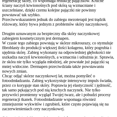
regenerację skóry, co wspomaga redukcję pajączków. Kruche
ściany naczyń krwionośnych pod skórą są wzmacniane i
uszczelniane, dzięki czemu kolejne pajączki nie powinny
powstawać tak szybko.
Przeciwwskazaniem jednak do zabiegu mezoterapii jest trądzik
różowaty, który bywa jednym z problemów skóry naczynkowej.
Drugim uznawanym za bezpieczny dla skóry naczynkowej
zabiegiem kosmetycznym jest dermapen.
W czasie tego zabiegu powstają w skórze mikrourazy, co stymuluje
fibroblasty do produkcji większej ilości kolagenu, który pogrubia i
ujędrnia skórę. Zabieg wykonany na odpowiedniej głębokości nie
uszkadza naczyń krwionośnych, a wzmacnia i udrażnia je. Sprawia,
że skóra nie tylko wygląda młodziej, ale powstałe już pajączki są
mniej widoczne. Dermapen przeciwdziała także powstawaniu
nowych zmian.
Chcąc odjąć skórze naczynkowej lat, można pomyśleć o
fotoodmładzaniu. Zabieg wykorzystuje intensywny impuls światła,
przez co koryguje stan skóry. Poprawia jej elastyczność i jędrność,
tak samo pękających pod nią kruchych naczynek. Nie tylko
przywróci promienny wygląd Twojej twarz, ale i pobudzi procesy
regeneracji tkanek. Fotoodmładzanie wspomaga również
zmniejszenie wykwitów i zgrubień, które często pojawiają się na
zaczerwienieniach cery naczynkowej.