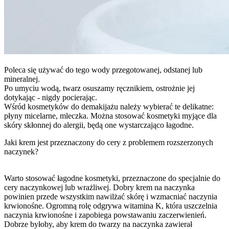
Poleca się używać do tego wody przegotowanej, odstanej lub
mineralnej.
Po umyciu wodą, twarz osuszamy ręcznikiem, ostrożnie jej
dotykając - nigdy pocierając.
Wśród kosmetyków do demakijażu należy wybierać te delikatne:
płyny micelarne, mleczka. Można stosować kosmetyki myjące dla
skóry skłonnej do alergii, będą one wystarczająco łagodne.
Jaki krem jest przeznaczony do cery z problemem rozszerzonych
naczynek?
Warto stosować łagodne kosmetyki, przeznaczone do specjalnie do
cery naczynkowej lub wrażliwej. Dobry krem na naczynka
powinien przede wszystkim nawilżać skórę i wzmacniać naczynia
krwionośne. Ogromną rolę odgrywa witamina K, która uszczelnia
naczynia krwionośne i zapobiega powstawaniu zaczerwienień.
Dobrze byłoby, aby krem do twarzy na naczynka zawierał