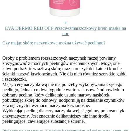
+
EVA DERMO RED OFF Przeciwzmarszczkowy krem-maska na
noc
Czy mając skórę naczynkową można używać peelingu?
Osoby z problemem rozszerzonych naczynek raczej powinny
zrezygnować z mocnych peelingów mechanicznych. Mogą one
łatwo podrażnić wrażliwą skórę oraz naruszyć delikatne i kruche
ścianki naczyń krwionośnych. Nie dla nich również szorstkie gąbki
i szczoteczki.
Mając cerę naczynkową nie ma potrzeby wykonywania częstego
peelingu, jednak co dwa tygodnie warto zastosować odpowiednio
dobrany peeling, który delikatnie usunie martwy naskórek,
pobudzając skórę do odnowy, uodporni ją na działanie czynników
zewnętrznych i wzmocni naczynia krwionośne.
Wybierając peeling dla cery naczynkowej, sięgnijmy po kosmetyk
enzymatyczny. Jest znacznie delikatniejszy niż inne środki
peelingujące, zawierające substancje ścierne.