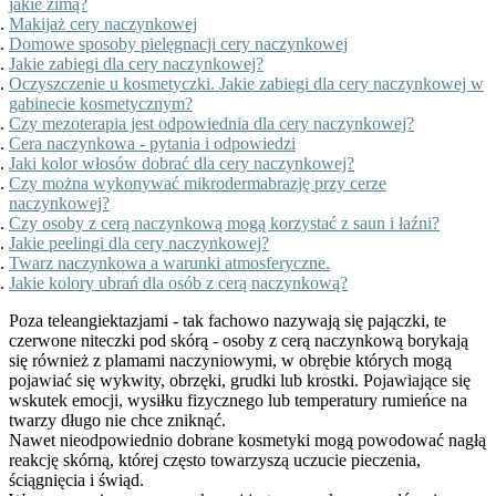
jakie zimą?
Makijaż cery naczynkowej
Domowe sposoby pielęgnacji cery naczynkowej
Jakie zabiegi dla cery naczynkowej?
Oczyszczenie u kosmetyczki. Jakie zabiegi dla cery naczynkowej w
gabinecie kosmetycznym?
Czy mezoterapia jest odpowiednia dla cery naczynkowej?
Cera naczynkowa - pytania i odpowiedzi
Jaki kolor włosów dobrać dla cery naczynkowej?
Czy można wykonywać mikrodermabrazję przy cerze
naczynkowej?
Czy osoby z cerą naczynkową mogą korzystać z saun i łaźni?
Jakie peelingi dla cery naczynkowej?
Twarz naczynkowa a warunki atmosferyczne.
Jakie kolory ubrań dla osób z cerą naczynkową?
Poza teleangiektazjami - tak fachowo nazywają się pajączki, te
czerwone niteczki pod skórą - osoby z cerą naczynkową borykają
się również z plamami naczyniowymi, w obrębie których mogą
pojawiać się wykwity, obrzęki, grudki lub krostki. Pojawiające się
wskutek emocji, wysiłku fizycznego lub temperatury rumieńce na
twarzy długo nie chce zniknąć.
Nawet nieodpowiednio dobrane kosmetyki mogą powodować nagłą
reakcję skórną, której często towarzyszą uczucie pieczenia,
ściągnięcia i świąd.