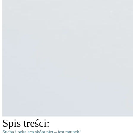
Spis treści:
Sucha i pękająca skóra pięt – jest ratunek!