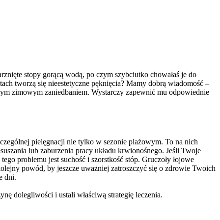
arznięte stopy gorącą wodą, po czym szybciutko chowałaś je do
piętach tworzą się nieestetyczne pęknięcia? Mamy dobrą wiadomość –
jgorszym zimowym zaniedbaniem. Wystarczy zapewnić mu odpowiednie
zególnej pielęgnacji nie tylko w sezonie plażowym. To na nich
uszania lub zaburzenia pracy układu krwionośnego. Jeśli Twoje
ego problemu jest suchość i szorstkość stóp. Gruczoły łojowe
 kolejny powód, by jeszcze uważniej zatroszczyć się o zdrowie Twoich
e dni.
ę dolegliwości i ustali właściwą strategię leczenia.