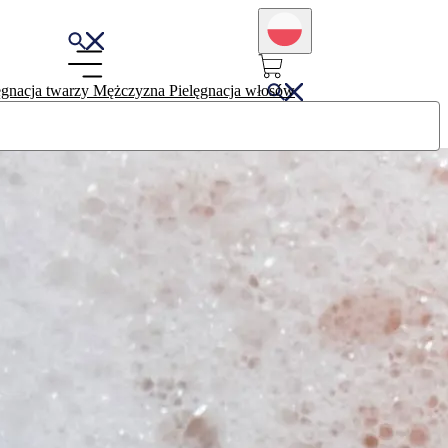
ęgnacja twarzy
Mężczyzna
Pielęgnacja włosów