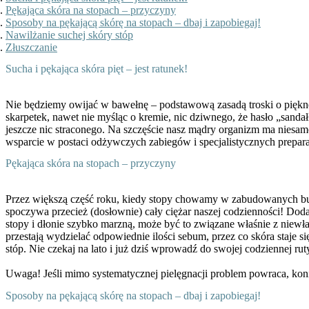
Pękająca skóra na stopach – przyczyny
Sposoby na pękającą skórę na stopach – dbaj i zapobiegaj!
Nawilżanie suchej skóry stóp
Złuszczanie
Sucha i pękająca skóra pięt – jest ratunek!
Nie będziemy owijać w bawełnę – podstawową zasadą troski o piękne 
skarpetek, nawet nie myśląc o kremie, nic dziwnego, że hasło „sanda
jeszcze nic straconego. Na szczęście nasz mądry organizm ma niesa
wsparcie w postaci odżywczych zabiegów i specjalistycznych prepara
Pękająca skóra na stopach – przyczyny
Przez większą część roku, kiedy stopy chowamy w zabudowanych buta
spoczywa przecież (dosłownie) cały ciężar naszej codzienności! Do
stopy i dłonie szybko marzną, może być to związane właśnie z niew
przestają wydzielać odpowiednie ilości sebum, przez co skóra staje 
stóp. Nie czekaj na lato i już dziś wprowadź do swojej codziennej r
Uwaga! Jeśli mimo systematycznej pielęgnacji problem powraca, koniec
Sposoby na pękającą skórę na stopach – dbaj i zapobiegaj!