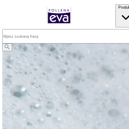
Produ
Opublikowano: 17.07.2025
Sucha i pękająca skóra na stopach - co robić, gdy Twoje stopy nie są