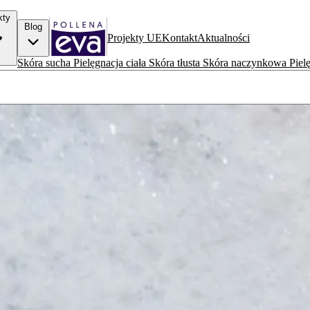
kty
Blog
Projekty UE
Kontakt
Aktualności
Skóra sucha
Pielęgnacja ciała
Skóra tłusta
Skóra naczynkowa
Piel
 gotowe na lato?