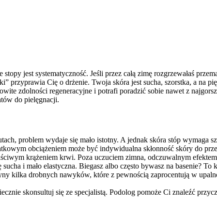
stopy jest systematyczność. Jeśli przez całą zimę rozgrzewałaś przem
łki” przyprawia Cię o drżenie. Twoja skóra jest sucha, szorstka, a na 
mowite zdolności regeneracyjne i potrafi poradzić sobie nawet z na
tów do pielęgnacji.
ch, problem wydaje się mało istotny. A jednak skóra stóp wymaga szc
datkowym obciążeniem może być indywidualna skłonność skóry do przes
łaściwym krążeniem krwi. Poza uczuciem zimna, odczuwalnym efektem t
się sucha i mało elastyczna. Biegasz albo często bywasz na basenie? To
utyny kilka drobnych nawyków, które z pewnością zaprocentują w upaln
znie skonsultuj się ze specjalistą. Podolog pomoże Ci znaleźć przyczyn