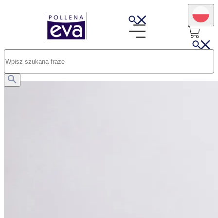
Opublikowano: 16.07.2025
Porowatość włosów. Czym jest, jak rozpoznać i wykonać domowy
test.