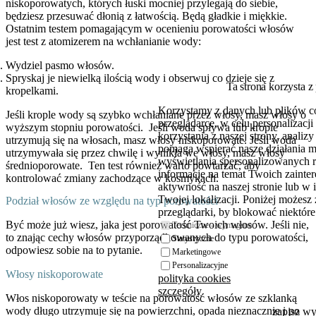
niskoporowatych, których łuski mocniej przylegają do siebie,
będziesz przesuwać dłonią z łatwością. Będą gładkie i miękkie.
Ostatnim testem pomagającym w ocenieniu porowatości włosów
jest test z atomizerem na wchłanianie wody:
Wydziel pasmo włosów.
Spryskaj je niewielką ilością wody i obserwuj co dzieje się z
Ta strona korzysta z
kropelkami.
Korzystamy z danych lub plików c
Jeśli krople wody są szybko wchłaniane przez włosy, masz włosy o
przeglądarce, w celu personalizac
wyższym stopniu porowatości.
Jeśli woda spływa lub krople
korzystania z naszej strony, analiz
utrzymują się na włosach, masz włosy niskoporowate. Jeśli woda
pomaga wspierać nasze działania 
utrzymywała się przez chwilę i wynikła we włosy, masz włosy
wyświetlania spersonalizowanych 
średnioporowate.
Ten test również warto powtarzać, aby
informacje na temat Twoich zaint
kontrolować zmiany zachodzące w kosmykach.
aktywność na naszej stronie lub w 
Twojej lokalizacji. Poniżej możesz
Podział włosów ze względu na typ porowatości
przeglądarki, by blokować niektóre 
Być może już wiesz, jaka jest porowatość Twoich włosów. Jeśli nie,
Techniczne - wymagane
to znając cechy włosów przyporządkowanych do typu porowatości,
Statystyczne
odpowiesz sobie na to pytanie.
Marketingowe
Personalizacyjne
Włosy niskoporowate
polityka cookies
szczegóły
Włos niskoporowaty w teście na porowatość włosów ze szklanką
wody długo utrzymuje się na powierzchni, opada nieznacznie i po
zapisz w