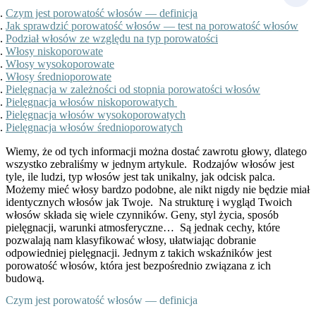
Czym jest porowatość włosów — definicja
Jak sprawdzić porowatość włosów — test na porowatość włosów
Podział włosów ze względu na typ porowatości
Włosy niskoporowate
Włosy wysokoporowate
Włosy średnioporowate
Pielęgnacja w zależności od stopnia porowatości włosów
Pielęgnacja włosów niskoporowatych
Pielęgnacja włosów wysokoporowatych
Pielęgnacja włosów średnioporowatych
Wiemy, że od tych informacji można dostać zawrotu głowy, dlatego
wszystko zebraliśmy w jednym artykule.
Rodzajów włosów jest
tyle, ile ludzi, typ włosów jest tak unikalny, jak odcisk palca.
Możemy mieć włosy bardzo podobne, ale nikt nigdy nie będzie miał
identycznych włosów jak Twoje.
Na strukturę i wygląd Twoich
włosów składa się wiele czynników. Geny, styl życia, sposób
pielęgnacji, warunki atmosferyczne…
Są jednak cechy, które
pozwalają nam klasyfikować włosy, ułatwiając dobranie
odpowiedniej pielęgnacji.
Jednym z takich wskaźników jest
porowatość włosów, która jest bezpośrednio związana z ich
budową.
Czym jest porowatość włosów — definicja