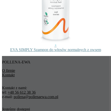
+
EVA SIMPLY Szampon do włosów normalnych z owsem
POLLENA-EWA
O firmie
Kontakt
Kontakt z nami:
tel:
+48 56 612 38 36
e-mail:
pollena@pollenaewa.com.pl
Jesteśmy dostępni