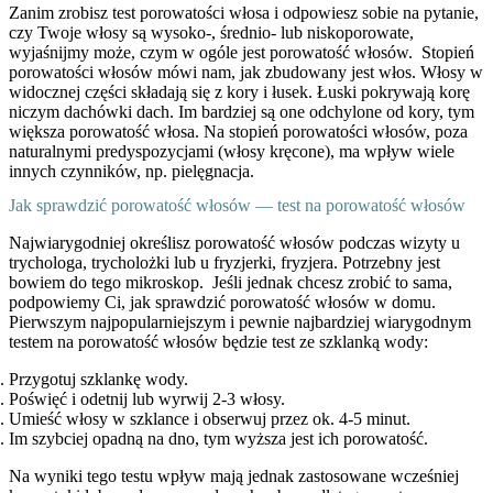
Zanim zrobisz test porowatości włosa i odpowiesz sobie na pytanie,
czy Twoje włosy są wysoko-, średnio- lub
niskoporowate,
wyjaśnijmy może, czym w ogóle jest porowatość włosów.
Stopień
porowatości włosów mówi nam, jak zbudowany jest włos. Włosy w
widocznej części składają się z kory i łusek. Łuski pokrywają korę
niczym dachówki dach. Im bardziej są one odchylone od kory, tym
większa porowatość włosa.
Na stopień porowatości włosów, poza
naturalnymi predyspozycjami (włosy kręcone), ma wpływ wiele
innych czynników, np. pielęgnacja.
Jak sprawdzić porowatość włosów — test na porowatość włosów
Najwiarygodniej określisz porowatość włosów podczas wizyty u
trychologa, trycholożki lub u fryzjerki, fryzjera. Potrzebny jest
bowiem do tego mikroskop.
Jeśli jednak chcesz zrobić to sama,
podpowiemy Ci, jak sprawdzić porowatość włosów w domu.
Pierwszym najpopularniejszym i pewnie najbardziej wiarygodnym
testem na porowatość włosów będzie test ze szklanką wody:
Przygotuj szklankę wody.
Poświęć i odetnij lub wyrwij 2-3 włosy.
Umieść włosy w szklance i obserwuj przez ok. 4-5 minut.
Im szybciej opadną na dno, tym wyższa jest ich porowatość.
Na wyniki tego testu wpływ mają jednak zastosowane wcześniej