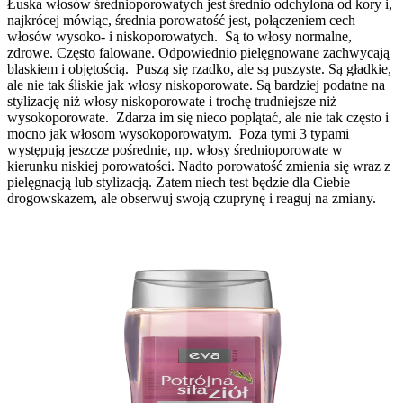
Łuska włosów średnioporowatych jest średnio odchylona od kory i,
najkrócej mówiąc, średnia porowatość jest, połączeniem cech
włosów wysoko- i niskoporowatych.
Są to włosy normalne,
zdrowe. Często falowane. Odpowiednio pielęgnowane zachwycają
blaskiem i objętością.
Puszą się rzadko, ale są puszyste. Są gładkie,
ale nie tak śliskie jak włosy niskoporowate. Są bardziej podatne na
stylizację niż włosy niskoporowate i trochę trudniejsze niż
wysokoporowate.
Zdarza im się nieco poplątać, ale nie tak często i
mocno jak włosom wysokoporowatym.
Poza tymi 3 typami
występują jeszcze pośrednie, np. włosy średnioporowate w
kierunku niskiej porowatości. Nadto porowatość zmienia się wraz z
pielęgnacją lub stylizacją. Zatem niech test będzie dla Ciebie
drogowskazem, ale obserwuj swoją czuprynę i reaguj na zmiany.