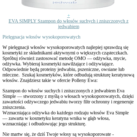
+
EVA SIMPLY Szampon do włosów suchych i zniszczonych z
jedwabiem
Pielęgnacja włosów wysokoporowatych
W pielęgnacji włosów wysokoporowatych najlepiej sprawdzą się
kosmetyki ze składnikami aktywnymi o większych cząsteczkach.
Spróbuj również zastosować metodę OMO — odżywka, mycie,
odżywka. Wybieraj kosmetyki nawilżające i odżywiające.
Odpowiednie będą proteiny jedwabiu, pszeniczne, owsiane lub
mleczne.
Szukaj kosmetyków, które odbudują strukturę keratynową
włosów. Znajdziesz takie w ofercie Polleny Ewa:
Szampon do włosów suchych i zniszczonych z jedwabiem Eva
Simple
— stworzony z myślą o włosach wysokoporowatych, dzięki
zawartości odżywczego jedwabiu tworzy filtr ochronny i regeneruje
zniszczenia.
Wzmacniająca odżywka do każdego rodzaju włosów Eva Simple
— zawarta w kosmetyku keratyna wnika w głąb włosa,
wzmacniając i odbudowując jego strukturę.
Nie martw się, że dziś Twoje włosy są wysokoporowate -