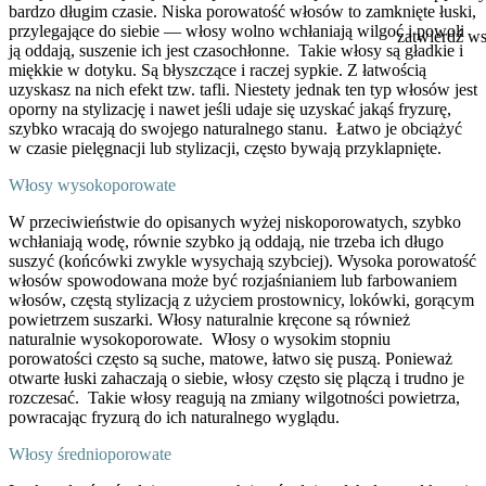
bardzo długim czasie. Niska porowatość włosów to zamknięte łuski,
przylegające do siebie — włosy wolno wchłaniają wilgoć i powoli
zatwierdź w
ją oddają, suszenie ich jest czasochłonne.
Takie włosy są gładkie i
miękkie w dotyku. Są błyszczące i raczej sypkie.
Z łatwością
uzyskasz na nich efekt tzw. tafli. Niestety jednak ten typ włosów jest
oporny na stylizację i nawet jeśli udaje się uzyskać jakąś fryzurę,
szybko wracają do swojego naturalnego stanu.
Łatwo je obciążyć
w czasie pielęgnacji lub stylizacji, często bywają przyklapnięte.
Włosy wysokoporowate
W przeciwieństwie do opisanych wyżej niskoporowatych, szybko
wchłaniają wodę, równie szybko ją oddają, nie trzeba ich długo
suszyć (końcówki zwykle wysychają szybciej). Wysoka porowatość
włosów spowodowana może być rozjaśnianiem lub farbowaniem
włosów, częstą stylizacją z użyciem prostownicy, lokówki, gorącym
powietrzem suszarki. Włosy naturalnie kręcone są również
naturalnie wysokoporowate.
Włosy o wysokim stopniu
porowatości często są suche, matowe, łatwo się puszą. Ponieważ
otwarte łuski zahaczają o siebie, włosy często się plączą i trudno je
rozczesać.
Takie włosy reagują na zmiany wilgotności powietrza,
powracając fryzurą do ich naturalnego wyglądu.
Włosy średnioporowate