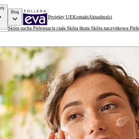
kty
Blog
Projekty UE
Kontakt
Aktualności
Skóra sucha
Pielęgnacja ciała
Skóra tłusta
Skóra naczynkowa
Piel
posobów