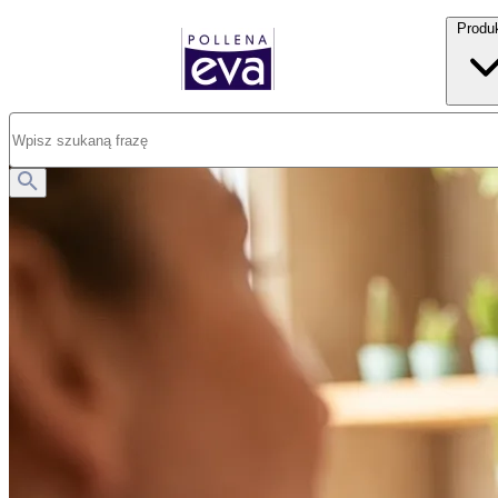
Produ
Opublikowano: 16.07.2025
Jak szybko i naturalnie poprawić stan cery? Poznaj 7 skutecznych s