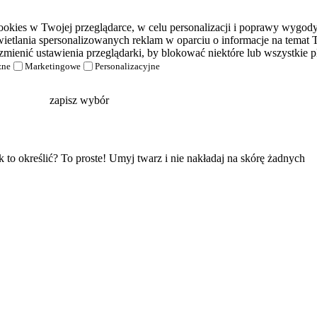
kies w Twojej przeglądarce, w celu personalizacji i poprawy wygody k
etlania spersonalizowanych reklam w oparciu o informacje na temat T
zmienić ustawienia przeglądarki, by blokować niektóre lub wszystkie pl
zne
Marketingowe
Personalizacyjne
zapisz wybór
ak to określić? To proste! Umyj twarz i nie nakładaj na skórę żadnych