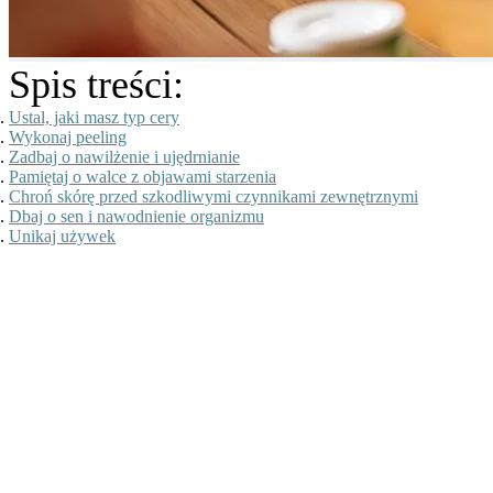
Spis treści:
Ustal, jaki masz typ cery
Wykonaj peeling
Zadbaj o nawilżenie i ujędrnianie
Pamiętaj o walce z objawami starzenia
Chroń skórę przed szkodliwymi czynnikami zewnętrznymi
Dbaj o sen i nawodnienie organizmu
Unikaj używek