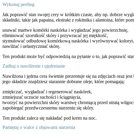
Wykonaj peeling
Jak poprawić stan swojej cery w krótkim czasie, aby np. dobrze wyg
składniki, takie jak papaina, ekstrakt z rokitnika i alantoina, które po
usuwać martwe komórki naskórka i wygładzać jego powierzchnię,
eliminować szorstkość skóry i przywracać jej miękkość,
stymulować odbudowę komórkową naskórka i wyrównywać koloryt,
nawilżać i uelastyczniać skórę.
Ten produkt może być odpowiedzią na pytanie o to, jak poprawić stan 
Zadbaj o nawilżenie i ujędrnianie
Nawilżona i jędrna cera świetnie prezentuje się na zdjęciach oraz jes
jego składzie znajdziesz starannie dobrane oleje, które pomagają:
zmiękczać, wygładzać i regenerować naskórek,
zmniejszać uczucie suchości i ściągnięcia,
tworzyć na powierzchni skóry warstwę chroniącą przed utratą wilgo
zapobiegać przedwczesnemu starzeniu się skóry.
Ten produkt zaleca się nakładać pod krem na noc.
Pamiętaj o walce z objawami starzenia