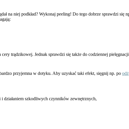
lądał na niej podkład? Wykonaj peeling! Do tego dobrze sprawdzi się n
magają:
cery trądzikowej. Jednak sprawdzi się także do codziennej pielęgnacji
t bardzo przyjemna w dotyku. Aby uzyskać taki efekt, sięgnij np. po
odż
ci i działaniem szkodliwych czynników zewnętrznych,