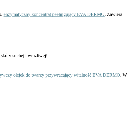
p.
enzymatyczny koncentrat peelingujący EVA DERMO
. Zawiera
 skóry suchej i wrażliwej!
ywczy olejek do twarzy przywracający witalność EVA DERMO
. W