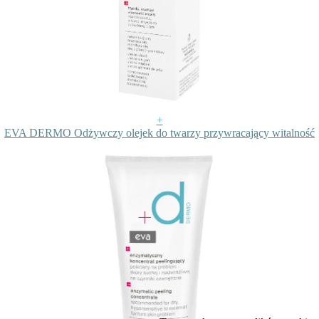
+
EVA DERMO Odżywczy olejek do twarzy przywracający witalność