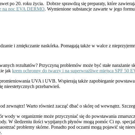
awet po 20. roku życia. Dobrze sprawdzą się preparaty, które zawiera
ce na noc EVA DERMO
. Wymienione substancje zawarte w jego form
adzanie i zmiękczanie naskórka. Pomagają także w walce z nieprzyjem
ekiwanych rezultatów? Przyczyną problemów może być stałe narażanie 
kie jak
krem ochronny do twarzy i na superwrażliwe miejsca SPF 50
 promieniowania UVA i UVB. Wspierają także zapobieganie powstawan
ę nieestetycznych przebarwień.
o od zewnątrz! Warto również zacząć dbać o skórę od wewnątrz. Szczegó
r wody w organizmie może przyczyniać się do powstawania zmarszc
l wody. W śledzeniu ilości wypijanych płynów mogą pomóc Ci np. specjal
aostrzać problemy skórne
. Ponadto pod oczami mogą pojawić się niees
e.