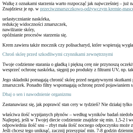
Walkę z oznakami starzenia warto rozpocząć jak najwcześniej – już n
Znajdziesz je np. w
przeciwzmarszczkowo-odżywczym kremie-mas
uelastycznianie naskórka,
redukcję widoczności zmarszczek,
nawilżanie skóry,
opóźnianie procesów starzenia się.
Krem zawiera także mocznik czy polisacharyd, które wspierają wygł
Chroń skórę przed szkodliwymi czynnikami zewnętrznymi
Twoje codzienne starania o gładką i piękną cerę nie przynoszą ocz
wesprzeć ochronę naskórka, sięgnij po produkty z filtrami UV, np. ta
Jego składniki pomagają chronić skórę przed negatywnymi skutkami
zmarszczek. Ponadto filtry wspomagają ochronę przed pojawianiem si
Dbaj o sen i nawodnienie organizmu
Zastanawiasz się, jak poprawić stan cery w tydzień? Nie działaj tylk
właściwa ilość wypijanych płynów
– według wyników badań niedobó
Najlepiej, jeśli w Twojej diecie codziennie znajdzie się min. 1,5-2 
odpowiednia ilość snu
– zbyt mała ilość nocnego odpoczynku może z
Jeśli chcesz tego uniknąć, zacznij przesypiać min. 7-8 godzin dzienni