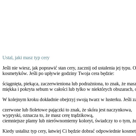
Ustal, jaki masz typ cery
Jeśli nie wiesz, jak poprawić stan cery, zacznij od ustalenia jej typu
kosmetyków. Jeśli po upływie godziny Twoja cera będzie:
ściągnięta, piekąca, zaczerwieniona lub podrażniona, to znak, że mas
miękka i pokryta sebum w całości lub tylko w niektórych obszarach, o
W kolejnym kroku dokładnie obejrzyj swoją twarz w lusterku. Jeśli 
czerwone lub fioletowe pajączki to znak, że skóra jest naczynkowa,
wypryski, oznacza to, że masz cerę trądzikową,
ciemniejsze plamy lub nierównomierny koloryt, świadczy to o tym, ż
Kiedy ustalisz typ cery, łatwiej Ci będzie dobrać odpowiednie kosmety