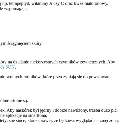
ją np. tetrapeptyd, witaminy A czy C oraz kwas hialuronowy.
ule wspomagają:
nym ściągnięciem skóry.
skóry na działanie niekorzystnych czynników zewnętrznych. Aby
 EVA SUN
.
iu wolnych rodników, które przyczyniają się do powstawania
lnie istotne są:
zek
. Aby naskórek był jędrny i dobrze nawilżony, trzeba dużo pić.
ne aplikacje na smartfona;
tetyczne sińce, które sprawią, że będziesz wyglądać na zmęczoną.