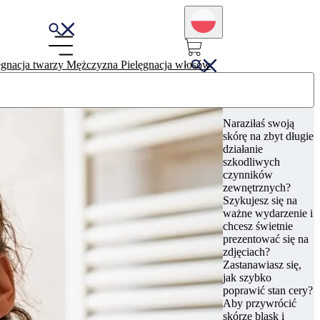
ęgnacja twarzy
Mężczyzna
Pielęgnacja włosów
Naraziłaś swoją
skórę na zbyt długie
działanie
szkodliwych
czynników
zewnętrznych?
Szykujesz się na
ważne wydarzenie i
chcesz świetnie
prezentować się na
zdjęciach?
Zastanawiasz się,
jak szybko
poprawić stan cery?
Aby przywrócić
skórze blask i