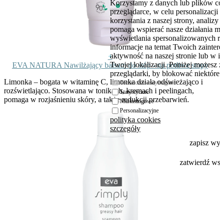
Korzystamy z danych lub plików c
przeglądarce, w celu personalizac
korzystania z naszej strony, analiz
pomaga wspierać nasze działania 
wyświetlania spersonalizowanych 
informacje na temat Twoich zaint
aktywność na naszej stronie lub w 
+
Twojej lokalizacji. Poniżej możesz
EVA NATURA Nawilżający balsam do stóp - na potliwe stopy
przeglądarki, by blokować niektóre 
Limonka
– bogata w witaminę C, limonka działa odświeżająco i
Techniczne - wymagane
rozświetlająco. Stosowana w tonikach, kremach i peelingach,
Statystyczne
pomaga w rozjaśnieniu skóry, a także redukcji przebarwień.
Marketingowe
Personalizacyjne
polityka cookies
szczegóły
zapisz w
zatwierdź w