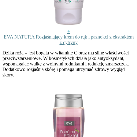
+
EVA NATURA Rozjaśniający krem do rąk i paznokci z ekstraktem
z cytryny
Dzika róża
– jest bogata w witaminę C oraz ma silne właściwości
przeciwstarzeniowe. W kosmetykach działa jako antyoksydant,
wspomagając walkę z wolnymi rodnikami i redukcję zmarszczek.
Dodatkowo rozjaśnia skórę i pomaga utrzymać zdrowy wygląd
skóry.