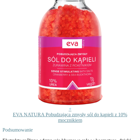
+
EVA NATURA Pobudzająca zmysły sól do kąpieli z 10%
mocznikiem
Podsumowanie