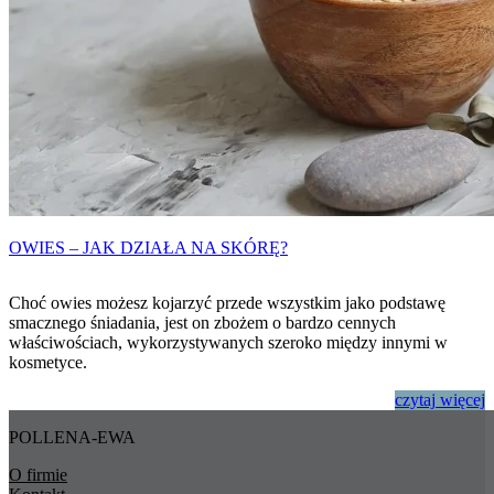
OWIES – JAK DZIAŁA NA SKÓRĘ?
Choć owies możesz kojarzyć przede wszystkim jako podstawę
smacznego śniadania, jest on zbożem o bardzo cennych
właściwościach, wykorzystywanych szeroko między innymi w
kosmetyce.
czytaj
więcej
POLLENA-EWA
O firmie