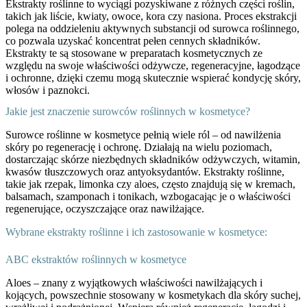
Ekstrakty roślinne to wyciągi pozyskiwane z różnych części roślin,
takich jak liście, kwiaty, owoce, kora czy nasiona. Proces ekstrakcji
polega na oddzieleniu aktywnych substancji od surowca roślinnego,
co pozwala uzyskać koncentrat pełen cennych składników.
Ekstrakty te są stosowane w preparatach kosmetycznych ze
względu na swoje właściwości odżywcze, regeneracyjne, łagodzące
i ochronne, dzięki czemu mogą skutecznie wspierać kondycję skóry,
włosów i paznokci.
Jakie jest znaczenie surowców roślinnych w kosmetyce?
Surowce roślinne w kosmetyce pełnią wiele ról – od nawilżenia
skóry po regenerację i ochronę. Działają na wielu poziomach,
dostarczając skórze niezbędnych składników odżywczych, witamin,
kwasów tłuszczowych oraz antyoksydantów. Ekstrakty roślinne,
takie jak rzepak, limonka czy aloes, często znajdują się w kremach,
balsamach, szamponach i tonikach, wzbogacając je o właściwości
regenerujące, oczyszczające oraz nawilżające.
Wybrane ekstrakty roślinne i ich zastosowanie w kosmetyce:
ABC ekstraktów roślinnych w kosmetyce
Aloes
– znany z wyjątkowych właściwości nawilżających i
kojących, powszechnie stosowany w kosmetykach dla skóry suchej,