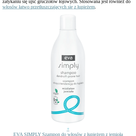
zatykaniu się ujść gruczołów łojowych. Stosowana jest również do
włosów łatwo przetłuszczających się z łupieżem
.
+
EVA SIMPLY Szampon do włosów z łupieżem z jemiołą