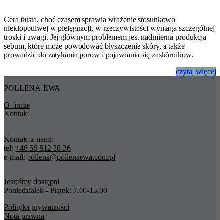
Cera tłusta, choć czasem sprawia wrażenie stosunkowo
niekłopotliwej w pielęgnacji, w rzeczywistości wymaga szczególnej
troski i uwagi. Jej głównym problemem jest nadmierna produkcja
sebum, które może powodować błyszczenie skóry, a także
prowadzić do zatykania porów i pojawiania się zaskórników.
czytaj
więcej
POLLENA-EWA
O firmie
Kontakt
Kontakt z nami:
tel:
+48 56 612 38 36
e-mail:
pollena@pollenaewa.com.pl
Jesteśmy dostępni
Poniedziałek - Piątek: 7.00-15.00
Polityka prywatności
Nota prawna