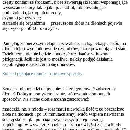
częsty kontakt ze środkami, które zawierają składniki wspomagające
wysuszanie skóry, takie jak np. alkohol, lub powodujące
podrażnienia, jak np. detergenty;
czynniki genetyczne;
starzenie się organizmu – przesuszona skóra na dłoniach pojawia
się często po 50-60 roku życia
.
Pamiętaj, że pierwszym etapem w walce z suchą, pękającą skórą na
dłoniach jest wyeliminowanie czynników, które powodują taki stan.
Dzięki temu nic nie będzie niweczyć rezultatów wdrożonej
pielęgnacji. Jeśli nie jest to możliwe, należy podjąć działania
zapobiegające zaostrzaniu się objawów.
Suche i pękające dłonie – domowe sposoby
Szukasz odpowiedzi na pytanie: jak zregenerować zniszczone
dłonie? Dobrym pomysłem jest wypróbowanie domowych
sposobów. Na suche dłonie można zastosować:
maseczki, np. z miodu – rozsmaruj niewielką ilość tego pszczelego
złota na dłoniach i po 10 minutach zmyj. Miód wspiera nawilżanie
suchej skóry rąk i pomaga przyspieszyć jej regenerację
,
kąpiele, np. w wywarze z nagietka – zaparz 4 łyżki ziela, a kiedy
przestygnie, przelej płyn do miski i mocz w nim dłonie przez ok. 10