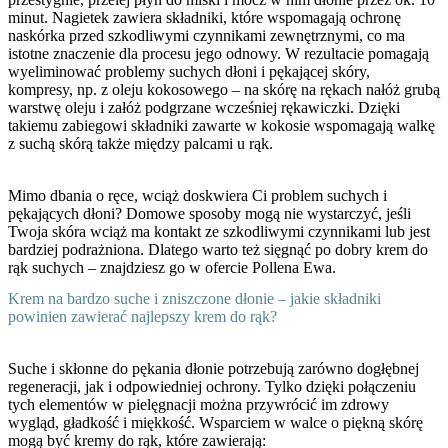
minut. Nagietek zawiera składniki, które wspomagają ochronę
naskórka przed szkodliwymi czynnikami zewnętrznymi, co ma
istotne znaczenie dla procesu jego odnowy. W rezultacie pomagają
wyeliminować problemy suchych dłoni i pękającej skóry
,
kompresy, np. z oleju kokosowego – na skórę na rękach nałóż grubą
warstwę oleju i załóż podgrzane wcześniej rękawiczki. Dzięki
takiemu zabiegowi składniki zawarte w kokosie wspomagają walkę
z suchą skórą także między palcami u rąk.
Mimo dbania o ręce, wciąż doskwiera Ci problem suchych i
pękających dłoni? Domowe sposoby mogą nie wystarczyć, jeśli
Twoja skóra wciąż ma kontakt ze szkodliwymi czynnikami lub jest
bardziej podrażniona. Dlatego warto też sięgnąć po dobry krem do
rąk suchych – znajdziesz go w ofercie
Pollena Ewa
.
Krem na bardzo suche i zniszczone dłonie – jakie składniki
powinien zawierać najlepszy krem do rąk?
Suche i skłonne do pękania dłonie potrzebują zarówno dogłębnej
regeneracji, jak i odpowiedniej ochrony. Tylko dzięki połączeniu
tych elementów w pielęgnacji można przywrócić im zdrowy
wygląd, gładkość i miękkość.
Wsparciem w walce o piękną skórę
mogą być kremy do rąk, które zawierają: