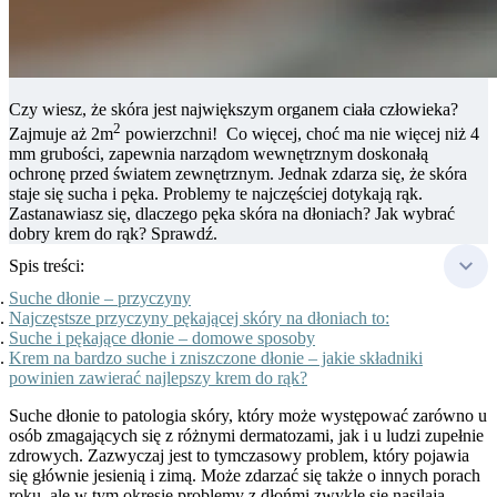
Czy wiesz, że skóra jest największym organem ciała człowieka?
2
Zajmuje aż 2m
powierzchni! Co więcej, choć ma nie więcej niż 4
mm grubości, zapewnia narządom wewnętrznym doskonałą
ochronę przed światem zewnętrznym. Jednak zdarza się, że skóra
staje się sucha i pęka. Problemy te najczęściej dotykają rąk.
Zastanawiasz się, dlaczego pęka skóra na dłoniach? Jak wybrać
dobry krem do rąk? Sprawdź.
Spis treści:
Suche dłonie – przyczyny
Najczęstsze przyczyny pękającej skóry na dłoniach to:
Suche i pękające dłonie – domowe sposoby
Krem na bardzo suche i zniszczone dłonie – jakie składniki
powinien zawierać najlepszy krem do rąk?
Suche dłonie to patologia skóry, który może występować zarówno u
osób zmagających się z różnymi dermatozami, jak i u ludzi zupełnie
zdrowych. Zazwyczaj jest to tymczasowy problem, który pojawia
się głównie jesienią i zimą. Może zdarzać się także o innych porach
roku, ale w tym okresie problemy z dłońmi zwykle się nasilają.