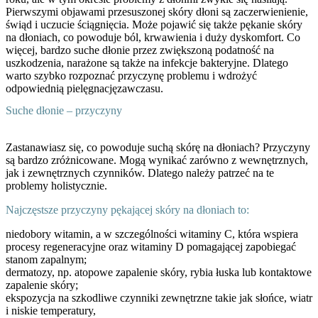
Pierwszymi objawami przesuszonej skóry dłoni są zaczerwienienie,
świąd i uczucie ściągnięcia. Może pojawić się także pękanie skóry
na dłoniach, co powoduje ból, krwawienia i duży dyskomfort. Co
więcej, bardzo suche dłonie przez zwiększoną podatność na
uszkodzenia, narażone są także na infekcje bakteryjne. Dlatego
warto szybko rozpoznać przyczynę problemu i wdrożyć
odpowiednią pielęgnację
zawczasu.
Suche dłonie – przyczyny
Zastanawiasz się, co powoduje suchą skórę na dłoniach? Przyczyny
są bardzo zróżnicowane. Mogą wynikać zarówno z wewnętrznych,
jak i zewnętrznych czynników. Dlatego należy patrzeć na te
problemy holistycznie.
Najczęstsze przyczyny pękającej skóry na dłoniach to:
niedobory witamin, a w szczególności witaminy C, która wspiera
procesy regeneracyjne oraz witaminy D pomagającej zapobiegać
stanom zapalnym
;
dermatozy, np. atopowe zapalenie skóry, rybia łuska lub kontaktowe
zapalenie skóry;
ekspozycja na szkodliwe czynniki zewnętrzne takie jak słońce, wiatr
i niskie temperatury,