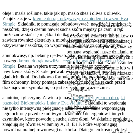
oleje i masła roślinne, takie jak np. masło shea i oliwa z oliwek.
Znajdziesz je w
kremie do rąk odżywczym z miodem i owsem Eva
Simple
. Składniki te pomagają odbudowywać, nawilżać i zmiękczać
Ta strona korzysta z
naskórek, dzięki czemu nawet sucha skóra między palcami u rąk
może znów stać się miękka i delikatna. Receptura kosmetyku
Korzystamy z danych lub plików c
zawiera również ekstrakty z miodu i owsa, które wspomagają
przeglądarce, w celu personalizac
odżywianie naskórka, co wspomaga powrót jego dobrej kondycji,
korzystania z naszej strony, analiz
pomaga wspierać nasze działania 
aminokwasy, np. betainę i jedwab. Stanowią one element receptury
wyświetlania spersonalizowanych 
naszego
kremu do rąk nawilżającego z jedwabiem i bawełną Eva
informacje na temat Twoich zaint
Simple
. Betaina wspiera utrzymanie właściwego poziomu
aktywność na naszej stronie lub w 
nawilżenia skóry. Z kolei jedwab wspomaga powrót miękkich i
Twojej lokalizacji. Poniżej możesz
gładkich dłoni. Dodatkowo formuła produktu pozostawia na skórze
przeglądarki, by blokować niektóre 
film ochronny, który pomaga zabezpieczyć skórę na rękach przed
Techniczne - wymagane
drażniącymi czynnikami, co jest szczególnie ważne zimą,
Statystyczne
Marketingowe
alantoinę i glicerynę. Zawiera je nasz
pielęgnacyjny krem do rąk i
Personalizacyjne
paznokci Biokompleks Lniany Eva Natura
. Składniki te wspierają
polityka cookies
nie tylko intensywną pielęgnację naskórka, ale także wspomagają
szczegóły
jego ochronę przed szkodliwym działaniem detergentów i innych
czynników, które powodują suchą skórę dłoni. W składzie produktu
zapisz w
znajdują się również witaminy A, B, E i F, które wspomagają
powrót naturalnej równowagi naskórka. Dlatego ten kosmetyk jest
zatwierdź w