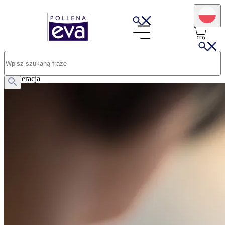
Opublikowano: 16.07.2025
Domowe sposoby na suche i pękające dłonie. Przyczyny i
regeneracja